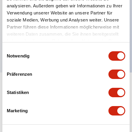
analysieren. Außerdem geben wir Informationen zu Ihrer
Hauptmerkmale
Verwendung unserer Website an unsere Partner für
soziale Medien, Werbung und Analysen weiter. Unsere
Verbesserte Bedienbarkeit durch Back-Terminal-
Partner führen diese Informationen möglicherweise mit
System, flache Anschlussfläche einheitlich 22 mm
weiteren Daten zusammen, die Sie ihnen bereitgestellt
haben oder die sie im Rahmen Ihrer Nutzung der Dienste
Gehäuselänge für alle Serien.
gesammelt haben.
Einwilligungsauswahl
UL- und CSA-zertifiziert
Notwendig
Präferenzen
Dokumente und Dateien
Statistiken
Kataloge & Broschüren
Marketing