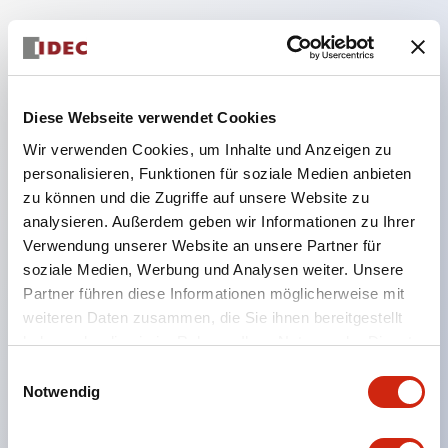
Hauptmerkmale
Diese Webseite verwendet Cookies
Geeignet für ein breites Anwendungsspektrum
Wir verwenden Cookies, um Inhalte und Anzeigen zu
von der Konsumelektronik bis zum FA-Bereich
personalisieren, Funktionen für soziale Medien anbieten
LED-Beleuchtungseinheit mit integriertem
zu können und die Zugriffe auf unsere Website zu
strombegrenzendem Widerstand und Diode im
analysieren. Außerdem geben wir Informationen zu Ihrer
LED-Lampenkörper
Verwendung unserer Website an unsere Partner für
soziale Medien, Werbung und Analysen weiter. Unsere
Schutzarten IP40 und IP65 vollständig verfügbar
Partner führen diese Informationen möglicherweise mit
(IEC 60529)
weiteren Daten zusammen, die Sie ihnen bereitgestellt
UL- und CSA-zertifiziert. Entspricht EN (Europa)
haben oder die sie im Rahmen Ihrer Nutzung der Dienste
Normen. CCC-zertifiziert (außer Anzeigeleuchten).
gesammelt haben.
Einwilligungsauswahl
Mit speziellem Zubehör leicht auf Φ22 Flash-
Notwendig
Silhouette umstellbar