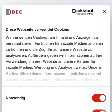
Hauptmerkmale
Diese Webseite verwendet Cookies
Geeignet für ein breites Anwendungsspektrum
Wir verwenden Cookies, um Inhalte und Anzeigen zu
von der Konsumelektronik bis zum FA-Bereich
personalisieren, Funktionen für soziale Medien anbieten
LED-Beleuchtungseinheit mit integriertem
zu können und die Zugriffe auf unsere Website zu
strombegrenzendem Widerstand und Diode im
analysieren. Außerdem geben wir Informationen zu Ihrer
LED-Lampenkörper
Verwendung unserer Website an unsere Partner für
soziale Medien, Werbung und Analysen weiter. Unsere
Schutzarten IP40 und IP65 vollständig verfügbar
Partner führen diese Informationen möglicherweise mit
(IEC 60529)
weiteren Daten zusammen, die Sie ihnen bereitgestellt
UL- und CSA-zertifiziert. Entspricht EN (Europa)
haben oder die sie im Rahmen Ihrer Nutzung der Dienste
Normen. CCC-zertifiziert (außer Anzeigeleuchten).
gesammelt haben.
Einwilligungsauswahl
Mit speziellem Zubehör leicht auf Φ22 Flash-
Notwendig
Silhouette umstellbar