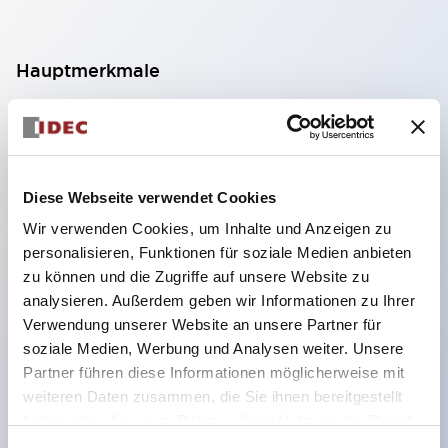
Hauptmerkmale
Geeignet für ein breites Anwendungsspektrum
von der Konsumelektronik bis zum FA-Bereich
LED-Beleuchtungseinheit mit integriertem
Diese Webseite verwendet Cookies
strombegrenzendem Widerstand und Diode im
Wir verwenden Cookies, um Inhalte und Anzeigen zu
LED-Lampenkörper
personalisieren, Funktionen für soziale Medien anbieten
Schutzarten IP40 und IP65 vollständig verfügbar
zu können und die Zugriffe auf unsere Website zu
(IEC 60529)
analysieren. Außerdem geben wir Informationen zu Ihrer
Verwendung unserer Website an unsere Partner für
UL- und CSA-zertifiziert. Entspricht EN (Europa)
soziale Medien, Werbung und Analysen weiter. Unsere
Normen. CCC-zertifiziert (außer Anzeigeleuchten).
Partner führen diese Informationen möglicherweise mit
Mit speziellem Zubehör leicht auf Φ22 Flash-
weiteren Daten zusammen, die Sie ihnen bereitgestellt
Silhouette umstellbar
haben oder die sie im Rahmen Ihrer Nutzung der Dienste
gesammelt haben.