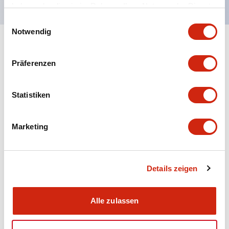
haben oder die sie im Rahmen Ihrer Nutzung der Dienste
gesammelt haben.
Einwilligungsauswahl
Notwendig
+
Spezifikationen
Alle erweitern
Präferenzen
Aesthetic Specifications
Statistiken
Electrical Specifications (rated illuminated
portion)
Marketing
Environmental Specifications
Mechanical Specifications
Details zeigen
Mounting and Installation Specifications
Alle zulassen