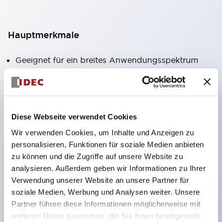
Hauptmerkmale
Geeignet für ein breites Anwendungsspektrum
von der Konsumelektronik bis zum FA-Bereich
LED-Beleuchtungseinheit mit integriertem
strombegrenzendem Widerstand und Diode im
Diese Webseite verwendet Cookies
LED-Lampenkörper
Wir verwenden Cookies, um Inhalte und Anzeigen zu
Schutzarten IP40 und IP65 vollständig verfügbar
personalisieren, Funktionen für soziale Medien anbieten
(IEC 60529)
zu können und die Zugriffe auf unsere Website zu
UL- und CSA-zertifiziert. Entspricht EN (Europa)
analysieren. Außerdem geben wir Informationen zu Ihrer
Normen. CCC-zertifiziert (außer Anzeigeleuchten).
Verwendung unserer Website an unsere Partner für
soziale Medien, Werbung und Analysen weiter. Unsere
Mit speziellem Zubehör leicht auf Φ22 Flash-
Partner führen diese Informationen möglicherweise mit
Silhouette umstellbar
weiteren Daten zusammen, die Sie ihnen bereitgestellt