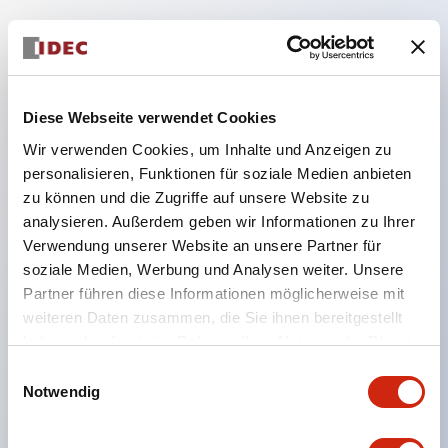
Hauptmerkmale
Diese Webseite verwendet Cookies
Geeignet für ein breites Anwendungsspektrum
Wir verwenden Cookies, um Inhalte und Anzeigen zu
von der Konsumelektronik bis zum FA-Bereich
personalisieren, Funktionen für soziale Medien anbieten
LED-Beleuchtungseinheit mit integriertem
zu können und die Zugriffe auf unsere Website zu
strombegrenzendem Widerstand und Diode im
analysieren. Außerdem geben wir Informationen zu Ihrer
LED-Lampenkörper
Verwendung unserer Website an unsere Partner für
soziale Medien, Werbung und Analysen weiter. Unsere
Schutzarten IP40 und IP65 vollständig verfügbar
Partner führen diese Informationen möglicherweise mit
(IEC 60529)
weiteren Daten zusammen, die Sie ihnen bereitgestellt
UL- und CSA-zertifiziert. Entspricht EN (Europa)
haben oder die sie im Rahmen Ihrer Nutzung der Dienste
Normen. CCC-zertifiziert (außer Anzeigeleuchten).
gesammelt haben.
Einwilligungsauswahl
Mit speziellem Zubehör leicht auf Φ22 Flash-
Notwendig
Silhouette umstellbar