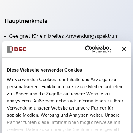
Hauptmerkmale
Geeignet für ein breites Anwendungsspektrum
von der Konsumelektronik bis zum FA-Bereich
LED-Beleuchtungseinheit mit integriertem
strombegrenzendem Widerstand und Diode im
Diese Webseite verwendet Cookies
LED-Lampenkörper
Wir verwenden Cookies, um Inhalte und Anzeigen zu
Schutzarten IP40 und IP65 vollständig verfügbar
personalisieren, Funktionen für soziale Medien anbieten
(IEC 60529)
zu können und die Zugriffe auf unsere Website zu
UL- und CSA-zertifiziert. Entspricht EN (Europa)
analysieren. Außerdem geben wir Informationen zu Ihrer
Normen. CCC-zertifiziert (außer Anzeigeleuchten).
Verwendung unserer Website an unsere Partner für
soziale Medien, Werbung und Analysen weiter. Unsere
Mit speziellem Zubehör leicht auf Φ22 Flash-
Partner führen diese Informationen möglicherweise mit
Silhouette umstellbar
weiteren Daten zusammen, die Sie ihnen bereitgestellt