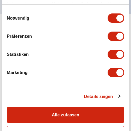
haben oder die sie im Rahmen Ihrer Nutzung der Dienste
gesammelt haben.
Einwilligungsauswahl
Notwendig
+
Spezifikationen
Alle erweitern
Präferenzen
Aesthetic Specifications
Statistiken
Electrical Specifications (rated illuminated
portion)
Marketing
Environmental Specifications
Mechanical Specifications
Details zeigen
Mounting and Installation Specifications
Alle zulassen