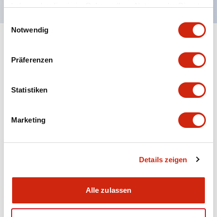
haben oder die sie im Rahmen Ihrer Nutzung der Dienste
gesammelt haben.
Einwilligungsauswahl
Notwendig
+
Spezifikationen
Alle erweitern
Präferenzen
Aesthetic Specifications
Statistiken
Electrical Specifications (rated illuminated
portion)
Marketing
Environmental Specifications
Mechanical Specifications
Details zeigen
Mounting and Installation Specifications
Alle zulassen