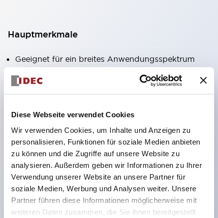
Hauptmerkmale
Geeignet für ein breites Anwendungsspektrum
von der Konsumelektronik bis zum FA-Bereich
LED-Beleuchtungseinheit mit integriertem
strombegrenzendem Widerstand und Diode im
Diese Webseite verwendet Cookies
LED-Lampenkörper
Wir verwenden Cookies, um Inhalte und Anzeigen zu
Schutzarten IP40 und IP65 vollständig verfügbar
personalisieren, Funktionen für soziale Medien anbieten
(IEC 60529)
zu können und die Zugriffe auf unsere Website zu
UL- und CSA-zertifiziert. Entspricht EN (Europa)
analysieren. Außerdem geben wir Informationen zu Ihrer
Normen. CCC-zertifiziert (außer Anzeigeleuchten).
Verwendung unserer Website an unsere Partner für
soziale Medien, Werbung und Analysen weiter. Unsere
Mit speziellem Zubehör leicht auf Φ22 Flash-
Partner führen diese Informationen möglicherweise mit
Silhouette umstellbar
weiteren Daten zusammen, die Sie ihnen bereitgestellt