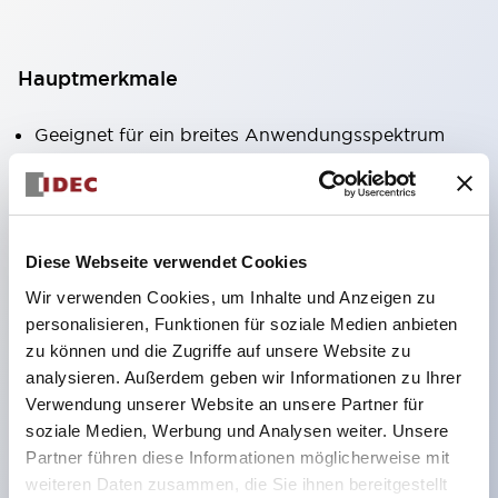
Hauptmerkmale
Geeignet für ein breites Anwendungsspektrum
von der Konsumelektronik bis zum FA-Bereich
LED-Beleuchtungseinheit mit integriertem
strombegrenzendem Widerstand und Diode im
Diese Webseite verwendet Cookies
LED-Lampenkörper
Wir verwenden Cookies, um Inhalte und Anzeigen zu
Schutzarten IP40 und IP65 vollständig verfügbar
personalisieren, Funktionen für soziale Medien anbieten
(IEC 60529)
zu können und die Zugriffe auf unsere Website zu
UL- und CSA-zertifiziert. Entspricht EN (Europa)
analysieren. Außerdem geben wir Informationen zu Ihrer
Normen. CCC-zertifiziert (außer Anzeigeleuchten).
Verwendung unserer Website an unsere Partner für
soziale Medien, Werbung und Analysen weiter. Unsere
Mit speziellem Zubehör leicht auf Φ22 Flash-
Partner führen diese Informationen möglicherweise mit
Silhouette umstellbar
weiteren Daten zusammen, die Sie ihnen bereitgestellt