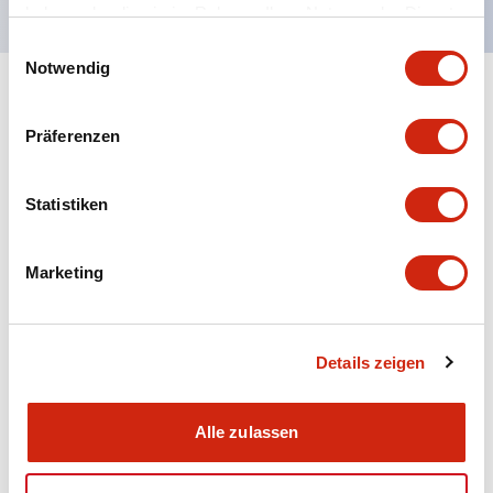
haben oder die sie im Rahmen Ihrer Nutzung der Dienste
gesammelt haben.
Einwilligungsauswahl
Notwendig
+
Spezifikationen
Alle erweitern
Präferenzen
Aesthetic Specifications
Statistiken
Electrical Specifications (rated illuminated
portion)
Marketing
Environmental Specifications
Mechanical Specifications
Details zeigen
Mounting and Installation Specifications
Alle zulassen