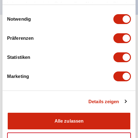
haben oder die sie im Rahmen Ihrer Nutzung der Dienste
gesammelt haben.
Einwilligungsauswahl
Notwendig
+
Spezifikationen
Alle erweitern
Präferenzen
Aesthetic Specifications
Statistiken
Electrical Specifications (rated illuminated
portion)
Marketing
Environmental Specifications
Mechanical Specifications
Details zeigen
Mounting and Installation Specifications
Alle zulassen