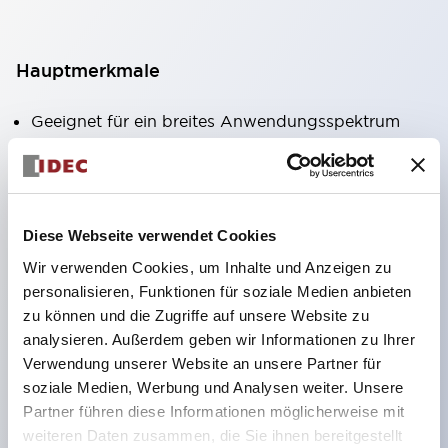
Hauptmerkmale
Geeignet für ein breites Anwendungsspektrum
von der Konsumelektronik bis zum FA-Bereich
LED-Beleuchtungseinheit mit integriertem
strombegrenzendem Widerstand und Diode im
Diese Webseite verwendet Cookies
LED-Lampenkörper
Wir verwenden Cookies, um Inhalte und Anzeigen zu
Schutzarten IP40 und IP65 vollständig verfügbar
personalisieren, Funktionen für soziale Medien anbieten
(IEC 60529)
zu können und die Zugriffe auf unsere Website zu
UL- und CSA-zertifiziert. Entspricht EN (Europa)
analysieren. Außerdem geben wir Informationen zu Ihrer
Normen. CCC-zertifiziert (außer Anzeigeleuchten).
Verwendung unserer Website an unsere Partner für
soziale Medien, Werbung und Analysen weiter. Unsere
Mit speziellem Zubehör leicht auf Φ22 Flash-
Partner führen diese Informationen möglicherweise mit
Silhouette umstellbar
weiteren Daten zusammen, die Sie ihnen bereitgestellt