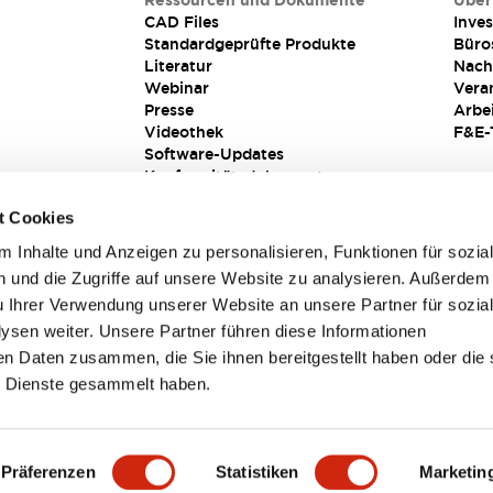
Ressourcen und Dokumente
Über
CAD Files
Inves
Standardgeprüfte Produkte
Büro
Literatur
Nach
Webinar
Vera
Presse
Arbe
Videothek
F&E-
Software-Updates
Konformitätsdokumente
Schwachstellenberichte
t Cookies
Sicherheitslösung
 Inhalte und Anzeigen zu personalisieren, Funktionen für sozia
 und die Zugriffe auf unsere Website zu analysieren. Außerdem
u Ihrer Verwendung unserer Website an unsere Partner für sozia
sen weiter. Unsere Partner führen diese Informationen
en Daten zusammen, die Sie ihnen bereitgestellt haben oder die 
 Dienste gesammelt haben.
sbedingungen
Präferenzen
Statistiken
Marketin
TAILS
HAUPTMERKMALE
SPEZIFIKATIONEN
DOKUM