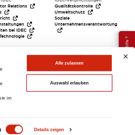
 IDEC
IDEC-Verpflichtungen
tor Relations
Qualitätskontrolle
s
Umweltschutz
richt
Soziale
nstaltungen
Unternehmensverantwortung
iten bei IDEC
Technologie
Brauche Hilfe ?
Alle zulassen
le
Auswahl erlauben
le
sie im
EMEA
g
Details zeigen
ENTE & DATEIEN