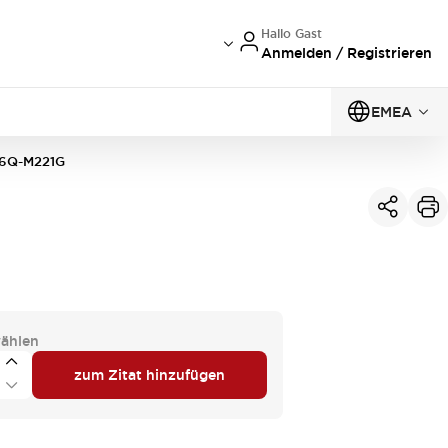
Hallo Gast
Anmelden / Registrieren
EMEA
6Q-M221G
ählen
zum Zitat hinzufügen