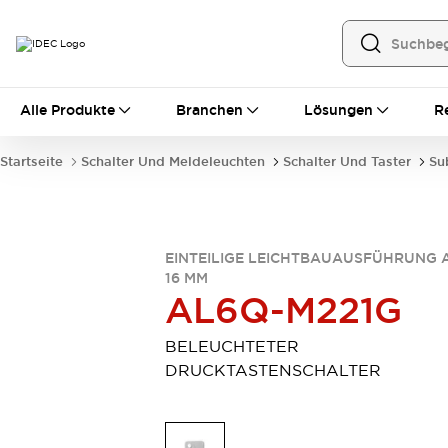
Alle Produkte
Alle Produkte
Branchen
Lösungen
R
Automatisierung
Bedienerschnittstellen
Startseite
Schalter Und Meldeleuchten
Schalter Und Taster
Su
Industrie-Ethernet-Geräte
Speicherprogrammierbare Steuerung (SPS)
Entdecken Sie alles
Sensoren
EINTEILIGE LEICHTBAUAUSFÜHRUNG 
Automatische Identifizierung
16 MM
Sensoren/Erfassung
Entdecken Sie alles
AL6Q-M221G
Industriekomponenten
LED-Meldeleuchten
Leitungsschutzgeräte
BELEUCHTETER
Relais und Zeitrelais
Stromversorgungen
DRUCKTASTENSCHALTER
Verbindungsgeräte
Entdecken Sie alles
Mobilitätslösungen
Motorunterstützung