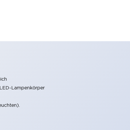
ich
m LED-Lampenkörper
euchten).