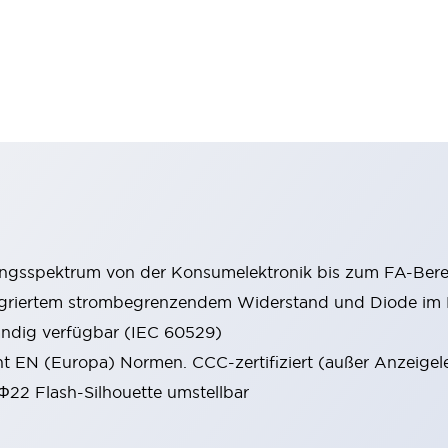
ungsspektrum von der Konsumelektronik bis zum FA-Bere
tegriertem strombegrenzendem Widerstand und Diode i
ändig verfügbar (IEC 60529)
cht EN (Europa) Normen. CCC-zertifiziert (außer Anzeigel
 Φ22 Flash-Silhouette umstellbar