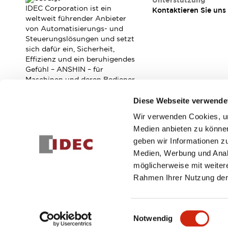
Unterstützung
Veranstaltungen / Seminare
IDEC Corporation ist ein
Kontaktieren Sie uns
Unterstützung
weltweit führender Anbieter
von Automatisierungs- und
Kontaktieren Sie uns
Steuerungslösungen und setzt
So finden Sie uns
sich dafür ein, Sicherheit,
Online Händler
Effizienz und ein beruhigendes
Gefühl – ANSHIN – für
Maschinen und deren Bediener
zu verbessern.
Diese Webseite verwende
Wir verwenden Cookies, um
Abonnieren Sie unseren Newsletter!
Medien anbieten zu können
geben wir Informationen z
Registrieren
Medien, Werbung und Analy
möglicherweise mit weiter
Rahmen Ihrer Nutzung der
© 2026 IDEC Corporation
Datenschutzrichtlinie
Geschäft
Einwilligungsauswahl
Notwendig
PRODUKTDE