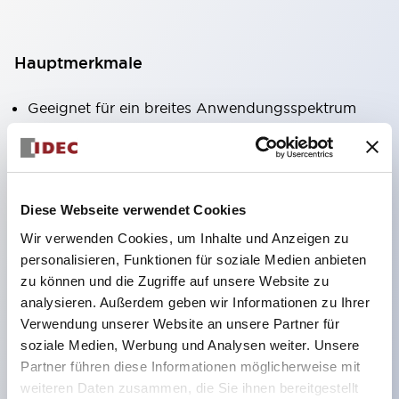
Hauptmerkmale
Geeignet für ein breites Anwendungsspektrum
von der Konsumelektronik bis zum FA-Bereich
LED-Beleuchtungseinheit mit integriertem
strombegrenzendem Widerstand und Diode im
Diese Webseite verwendet Cookies
LED-Lampenkörper
Wir verwenden Cookies, um Inhalte und Anzeigen zu
Schutzarten IP40 und IP65 vollständig verfügbar
personalisieren, Funktionen für soziale Medien anbieten
(IEC 60529)
zu können und die Zugriffe auf unsere Website zu
UL- und CSA-zertifiziert. Entspricht EN (Europa)
analysieren. Außerdem geben wir Informationen zu Ihrer
Normen. CCC-zertifiziert (außer Anzeigeleuchten).
Verwendung unserer Website an unsere Partner für
soziale Medien, Werbung und Analysen weiter. Unsere
Mit speziellem Zubehör leicht auf Φ22 Flash-
Partner führen diese Informationen möglicherweise mit
Silhouette umstellbar
weiteren Daten zusammen, die Sie ihnen bereitgestellt