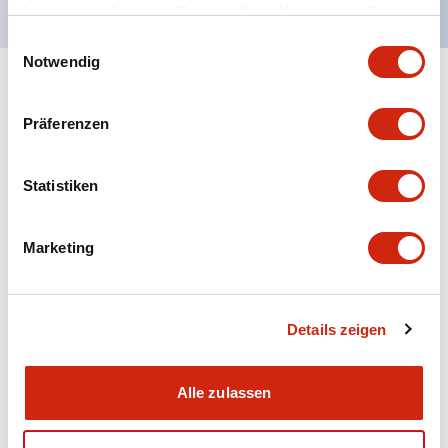
haben oder die sie im Rahmen Ihrer Nutzung der Dienste
gesammelt haben.
Einwilligungsauswahl
Notwendig
+
Spezifikationen
Alle erweitern
Präferenzen
Aesthetic Specifications
Statistiken
Electrical Specifications (rated illuminated
portion)
Marketing
Environmental Specifications
Mechanical Specifications
Details zeigen
Mounting and Installation Specifications
Alle zulassen