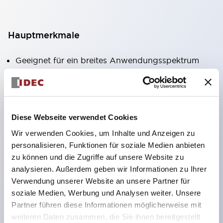
Hauptmerkmale
Geeignet für ein breites Anwendungsspektrum
von der Konsumelektronik bis zum FA-Bereich
LED-Beleuchtungseinheit mit integriertem
strombegrenzendem Widerstand und Diode im
Diese Webseite verwendet Cookies
LED-Lampenkörper
Wir verwenden Cookies, um Inhalte und Anzeigen zu
Schutzarten IP40 und IP65 vollständig verfügbar
personalisieren, Funktionen für soziale Medien anbieten
(IEC 60529)
zu können und die Zugriffe auf unsere Website zu
UL- und CSA-zertifiziert. Entspricht EN (Europa)
analysieren. Außerdem geben wir Informationen zu Ihrer
Normen. CCC-zertifiziert (außer Anzeigeleuchten).
Verwendung unserer Website an unsere Partner für
soziale Medien, Werbung und Analysen weiter. Unsere
Mit speziellem Zubehör leicht auf Φ22 Flash-
Partner führen diese Informationen möglicherweise mit
Silhouette umstellbar
weiteren Daten zusammen, die Sie ihnen bereitgestellt