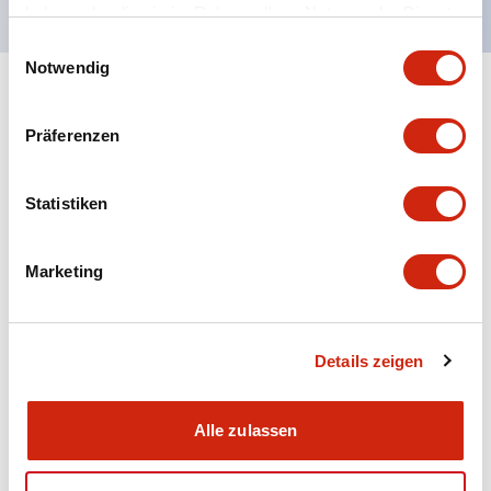
haben oder die sie im Rahmen Ihrer Nutzung der Dienste
gesammelt haben.
Einwilligungsauswahl
Notwendig
+
Spezifikationen
Alle erweitern
Präferenzen
Aesthetic Specifications
Statistiken
Electrical Specifications (rated illuminated
portion)
Marketing
Environmental Specifications
Mechanical Specifications
Details zeigen
Mounting and Installation Specifications
Alle zulassen