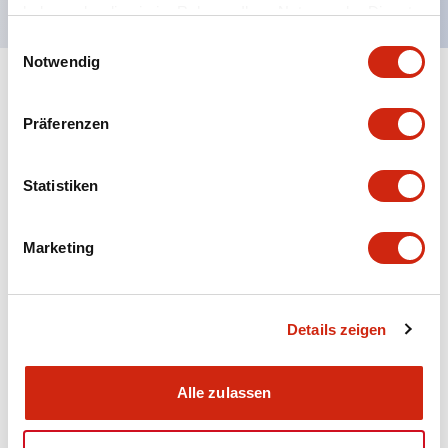
haben oder die sie im Rahmen Ihrer Nutzung der Dienste
gesammelt haben.
Einwilligungsauswahl
Notwendig
+
Spezifikationen
Alle erweitern
Präferenzen
Aesthetic Specifications
Statistiken
Electrical Specifications (rated illuminated
portion)
Marketing
Environmental Specifications
Mechanical Specifications
Details zeigen
Mounting and Installation Specifications
Alle zulassen