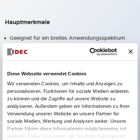
Hauptmerkmale
Geeignet für ein breites Anwendungsspektrum
von der Konsumelektronik bis zum FA-Bereich
LED-Beleuchtungseinheit mit integriertem
strombegrenzendem Widerstand und Diode im
Diese Webseite verwendet Cookies
LED-Lampenkörper
Wir verwenden Cookies, um Inhalte und Anzeigen zu
Schutzarten IP40 und IP65 vollständig verfügbar
personalisieren, Funktionen für soziale Medien anbieten
(IEC 60529)
zu können und die Zugriffe auf unsere Website zu
UL- und CSA-zertifiziert. Entspricht EN (Europa)
analysieren. Außerdem geben wir Informationen zu Ihrer
Normen. CCC-zertifiziert (außer Anzeigeleuchten).
Verwendung unserer Website an unsere Partner für
soziale Medien, Werbung und Analysen weiter. Unsere
Mit speziellem Zubehör leicht auf Φ22 Flash-
Partner führen diese Informationen möglicherweise mit
Silhouette umstellbar
weiteren Daten zusammen, die Sie ihnen bereitgestellt