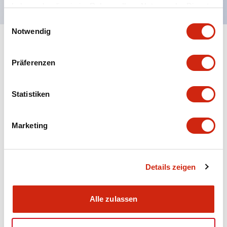
haben oder die sie im Rahmen Ihrer Nutzung der Dienste
gesammelt haben.
Einwilligungsauswahl
Notwendig
+
Spezifikationen
Alle erweitern
Präferenzen
Aesthetic Specifications
Statistiken
Electrical Specifications (rated illuminated
portion)
Marketing
Environmental Specifications
Mechanical Specifications
Details zeigen
Mounting and Installation Specifications
Alle zulassen