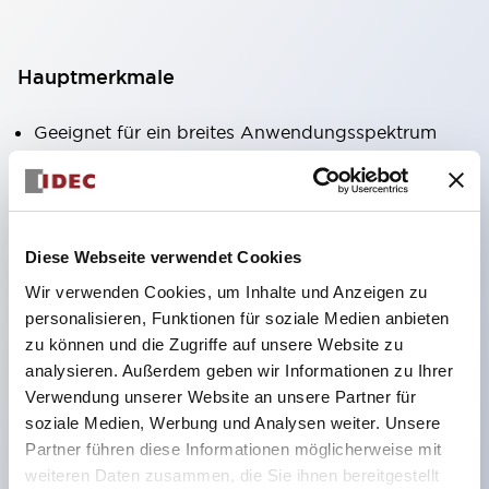
Hauptmerkmale
Geeignet für ein breites Anwendungsspektrum
von der Konsumelektronik bis zum FA-Bereich
LED-Beleuchtungseinheit mit integriertem
strombegrenzendem Widerstand und Diode im
Diese Webseite verwendet Cookies
LED-Lampenkörper
Wir verwenden Cookies, um Inhalte und Anzeigen zu
Schutzarten IP40 und IP65 vollständig verfügbar
personalisieren, Funktionen für soziale Medien anbieten
(IEC 60529)
zu können und die Zugriffe auf unsere Website zu
UL- und CSA-zertifiziert. Entspricht EN (Europa)
analysieren. Außerdem geben wir Informationen zu Ihrer
Normen. CCC-zertifiziert (außer Anzeigeleuchten).
Verwendung unserer Website an unsere Partner für
soziale Medien, Werbung und Analysen weiter. Unsere
Mit speziellem Zubehör leicht auf Φ22 Flash-
Partner führen diese Informationen möglicherweise mit
Silhouette umstellbar
weiteren Daten zusammen, die Sie ihnen bereitgestellt