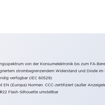
ungsspektrum von der Konsumelektronik bis zum FA-Bere
tegriertem strombegrenzendem Widerstand und Diode i
ändig verfügbar (IEC 60529)
cht EN (Europa) Normen. CCC-zertifiziert (außer Anzeigel
 Φ22 Flash-Silhouette umstellbar