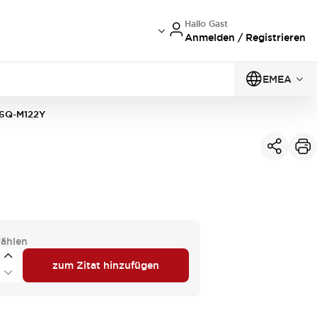
Hallo Gast
Anmelden / Registrieren
EMEA
6Q-M122Y
ählen
zum Zitat hinzufügen