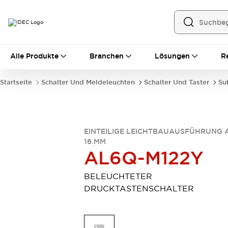
Alle Produkte
Alle Produkte
Branchen
Lösungen
R
Automatisierung
Bedienerschnittstellen
Startseite
Schalter Und Meldeleuchten
Schalter Und Taster
Su
Industrie-Ethernet-Geräte
Speicherprogrammierbare Steuerung (SPS)
Entdecken Sie alles
Sensoren
EINTEILIGE LEICHTBAUAUSFÜHRUNG 
Automatische Identifizierung
16 MM
Sensoren/Erfassung
Entdecken Sie alles
AL6Q-M122Y
Industriekomponenten
LED-Meldeleuchten
Leitungsschutzgeräte
BELEUCHTETER
Relais und Zeitrelais
Stromversorgungen
DRUCKTASTENSCHALTER
Verbindungsgeräte
Entdecken Sie alles
Mobilitätslösungen
Motorunterstützung