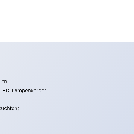
ich
m LED-Lampenkörper
euchten).