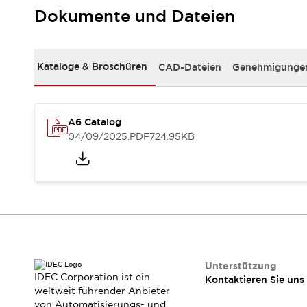
RFID-Authentifizierung
Dokumente und Dateien
Sicherheitslösungen
IDEC-Sicherheitskonzept
Kollaborative Sicherheit (Sicherheit 2.0)
Kataloge & Broschüren
CAD-Dateien
Genehmigungen
Sicherheitsrelevante Gesetze und Normen
Sicherheitsausrüstung-Kurs
Entdecken Sie alles
Entdecken Sie alles
A6 Catalog
Ressourcen
04/09/2025
.PDF
724.95KB
CAD Files
Standardgeprüfte Produkte
Literatur
Webinar
Presse
Videothek
Software-Updates
Konformitätsdokumente
Schwachstellenberichte
Auswahlwerkzeuge
Unterstützung
IDEC Corporation ist ein
Kontaktieren Sie uns
Was ist neu
weltweit führender Anbieter
Blog
von Automatisierungs- und