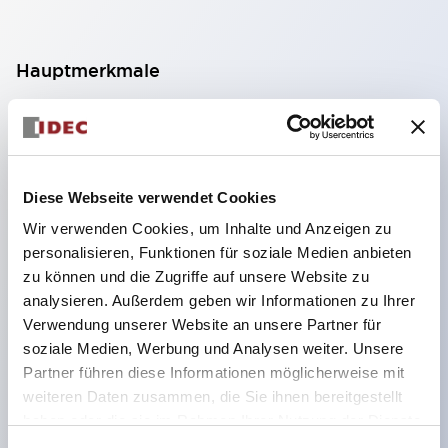
Hauptmerkmale
Geeignet für ein breites Anwendungsspektrum
von der Konsumelektronik bis zum FA-Bereich
LED-Beleuchtungseinheit mit integriertem
Diese Webseite verwendet Cookies
strombegrenzendem Widerstand und Diode im
Wir verwenden Cookies, um Inhalte und Anzeigen zu
LED-Lampenkörper
personalisieren, Funktionen für soziale Medien anbieten
Schutzarten IP40 und IP65 vollständig verfügbar
zu können und die Zugriffe auf unsere Website zu
(IEC 60529)
analysieren. Außerdem geben wir Informationen zu Ihrer
Verwendung unserer Website an unsere Partner für
UL- und CSA-zertifiziert. Entspricht EN (Europa)
soziale Medien, Werbung und Analysen weiter. Unsere
Normen. CCC-zertifiziert (außer Anzeigeleuchten).
Partner führen diese Informationen möglicherweise mit
Mit speziellem Zubehör leicht auf Φ22 Flash-
weiteren Daten zusammen, die Sie ihnen bereitgestellt
Silhouette umstellbar
haben oder die sie im Rahmen Ihrer Nutzung der Dienste
gesammelt haben.