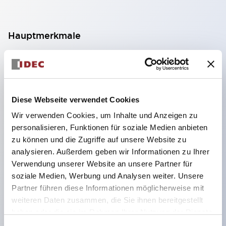
Hauptmerkmale
Geeignet für ein breites Anwendungsspektrum
von der Konsumelektronik bis zum FA-Bereich
LED-Beleuchtungseinheit mit integriertem
Diese Webseite verwendet Cookies
strombegrenzendem Widerstand und Diode im
Wir verwenden Cookies, um Inhalte und Anzeigen zu
LED-Lampenkörper
personalisieren, Funktionen für soziale Medien anbieten
Schutzarten IP40 und IP65 vollständig verfügbar
zu können und die Zugriffe auf unsere Website zu
(IEC 60529)
analysieren. Außerdem geben wir Informationen zu Ihrer
Verwendung unserer Website an unsere Partner für
UL- und CSA-zertifiziert. Entspricht EN (Europa)
soziale Medien, Werbung und Analysen weiter. Unsere
Normen. CCC-zertifiziert (außer Anzeigeleuchten).
Partner führen diese Informationen möglicherweise mit
Mit speziellem Zubehör leicht auf Φ22 Flash-
weiteren Daten zusammen, die Sie ihnen bereitgestellt
Silhouette umstellbar
haben oder die sie im Rahmen Ihrer Nutzung der Dienste
gesammelt haben.