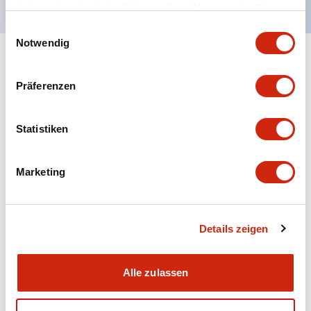
haben oder die sie im Rahmen Ihrer Nutzung der Dienste
gesammelt haben.
Einwilligungsauswahl
Notwendig
+
Spezifikationen
Alle erweitern
Präferenzen
Aesthetic Specifications
Statistiken
Electrical Specifications (rated illuminated
portion)
Marketing
Environmental Specifications
Mechanical Specifications
Details zeigen
Mounting and Installation Specifications
Alle zulassen