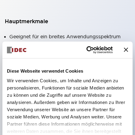
Hauptmerkmale
Geeignet für ein breites Anwendungsspektrum
von der Konsumelektronik bis zum FA-Bereich
LED-Beleuchtungseinheit mit integriertem
strombegrenzendem Widerstand und Diode im
Diese Webseite verwendet Cookies
LED-Lampenkörper
Wir verwenden Cookies, um Inhalte und Anzeigen zu
Schutzarten IP40 und IP65 vollständig verfügbar
personalisieren, Funktionen für soziale Medien anbieten
(IEC 60529)
zu können und die Zugriffe auf unsere Website zu
UL- und CSA-zertifiziert. Entspricht EN (Europa)
analysieren. Außerdem geben wir Informationen zu Ihrer
Normen. CCC-zertifiziert (außer Anzeigeleuchten).
Verwendung unserer Website an unsere Partner für
soziale Medien, Werbung und Analysen weiter. Unsere
Mit speziellem Zubehör leicht auf Φ22 Flash-
Partner führen diese Informationen möglicherweise mit
Silhouette umstellbar
weiteren Daten zusammen, die Sie ihnen bereitgestellt