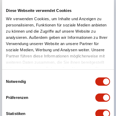
Diese Webseite verwendet Cookies
Hauptmerkmale
Wir verwenden Cookies, um Inhalte und Anzeigen zu
personalisieren, Funktionen für soziale Medien anbieten
Geeignet für ein breites Anwendungsspektrum
zu können und die Zugriffe auf unsere Website zu
analysieren. Außerdem geben wir Informationen zu Ihrer
von der Konsumelektronik bis zum FA-Bereich
Verwendung unserer Website an unsere Partner für
LED-Beleuchtungseinheit mit integriertem
soziale Medien, Werbung und Analysen weiter. Unsere
strombegrenzendem Widerstand und Diode im
Partner führen diese Informationen möglicherweise mit
LED-Lampenkörper
weiteren Daten zusammen, die Sie ihnen bereitgestellt
haben oder die sie im Rahmen Ihrer Nutzung der Dienste
Schutzarten IP40 und IP65 vollständig verfügbar
gesammelt haben.
Einwilligungsauswahl
(IEC 60529)
Notwendig
UL- und CSA-zertifiziert. Entspricht EN (Europa)
Normen. CCC-zertifiziert (außer Anzeigeleuchten).
Präferenzen
Mit speziellem Zubehör leicht auf Φ22 Flash-
Silhouette umstellbar
Statistiken