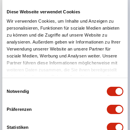
Diese Webseite verwendet Cookies
Hauptmerkmale
Wir verwenden Cookies, um Inhalte und Anzeigen zu
personalisieren, Funktionen für soziale Medien anbieten
Geeignet für ein breites Anwendungsspektrum
zu können und die Zugriffe auf unsere Website zu
analysieren. Außerdem geben wir Informationen zu Ihrer
von der Konsumelektronik bis zum FA-Bereich
Verwendung unserer Website an unsere Partner für
LED-Beleuchtungseinheit mit integriertem
soziale Medien, Werbung und Analysen weiter. Unsere
strombegrenzendem Widerstand und Diode im
Partner führen diese Informationen möglicherweise mit
LED-Lampenkörper
weiteren Daten zusammen, die Sie ihnen bereitgestellt
haben oder die sie im Rahmen Ihrer Nutzung der Dienste
Schutzarten IP40 und IP65 vollständig verfügbar
gesammelt haben.
Einwilligungsauswahl
(IEC 60529)
Notwendig
UL- und CSA-zertifiziert. Entspricht EN (Europa)
Normen. CCC-zertifiziert (außer Anzeigeleuchten).
Präferenzen
Mit speziellem Zubehör leicht auf Φ22 Flash-
Silhouette umstellbar
Statistiken