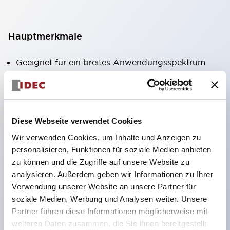
Hauptmerkmale
Geeignet für ein breites Anwendungsspektrum
von der Konsumelektronik bis zum FA-Bereich
LED-Beleuchtungseinheit mit integriertem
strombegrenzendem Widerstand und Diode im
Diese Webseite verwendet Cookies
LED-Lampenkörper
Wir verwenden Cookies, um Inhalte und Anzeigen zu
Schutzarten IP40 und IP65 vollständig verfügbar
personalisieren, Funktionen für soziale Medien anbieten
(IEC 60529)
zu können und die Zugriffe auf unsere Website zu
UL- und CSA-zertifiziert. Entspricht EN (Europa)
analysieren. Außerdem geben wir Informationen zu Ihrer
Normen. CCC-zertifiziert (außer Anzeigeleuchten).
Verwendung unserer Website an unsere Partner für
soziale Medien, Werbung und Analysen weiter. Unsere
Mit speziellem Zubehör leicht auf Φ22 Flash-
Partner führen diese Informationen möglicherweise mit
Silhouette umstellbar
weiteren Daten zusammen, die Sie ihnen bereitgestellt