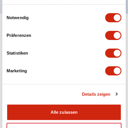
haben oder die sie im Rahmen Ihrer Nutzung der Dienste
gesammelt haben.
Einwilligungsauswahl
Notwendig
+
Spezifikationen
Alle erweitern
Präferenzen
Aesthetic Specifications
Statistiken
Electrical Specifications (rated illuminated
portion)
Marketing
Environmental Specifications
Mechanical Specifications
Details zeigen
Mounting and Installation Specifications
Alle zulassen