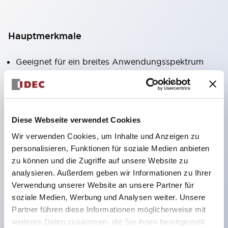
Hauptmerkmale
Geeignet für ein breites Anwendungsspektrum
von der Konsumelektronik bis zum FA-Bereich
LED-Beleuchtungseinheit mit integriertem
strombegrenzendem Widerstand und Diode im
Diese Webseite verwendet Cookies
LED-Lampenkörper
Wir verwenden Cookies, um Inhalte und Anzeigen zu
Schutzarten IP40 und IP65 vollständig verfügbar
personalisieren, Funktionen für soziale Medien anbieten
(IEC 60529)
zu können und die Zugriffe auf unsere Website zu
UL- und CSA-zertifiziert. Entspricht EN (Europa)
analysieren. Außerdem geben wir Informationen zu Ihrer
Normen. CCC-zertifiziert (außer Anzeigeleuchten).
Verwendung unserer Website an unsere Partner für
soziale Medien, Werbung und Analysen weiter. Unsere
Mit speziellem Zubehör leicht auf Φ22 Flash-
Partner führen diese Informationen möglicherweise mit
Silhouette umstellbar
weiteren Daten zusammen, die Sie ihnen bereitgestellt