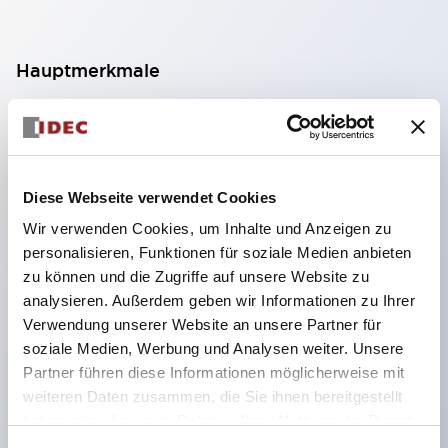
Hauptmerkmale
Geeignet für ein breites Anwendungsspektrum
von der Konsumelektronik bis zum FA-Bereich
LED-Beleuchtungseinheit mit integriertem
Diese Webseite verwendet Cookies
strombegrenzendem Widerstand und Diode im
Wir verwenden Cookies, um Inhalte und Anzeigen zu
LED-Lampenkörper
personalisieren, Funktionen für soziale Medien anbieten
Schutzarten IP40 und IP65 vollständig verfügbar
zu können und die Zugriffe auf unsere Website zu
(IEC 60529)
analysieren. Außerdem geben wir Informationen zu Ihrer
Verwendung unserer Website an unsere Partner für
UL- und CSA-zertifiziert. Entspricht EN (Europa)
soziale Medien, Werbung und Analysen weiter. Unsere
Normen. CCC-zertifiziert (außer Anzeigeleuchten).
Partner führen diese Informationen möglicherweise mit
Mit speziellem Zubehör leicht auf Φ22 Flash-
weiteren Daten zusammen, die Sie ihnen bereitgestellt
Silhouette umstellbar
haben oder die sie im Rahmen Ihrer Nutzung der Dienste
gesammelt haben.