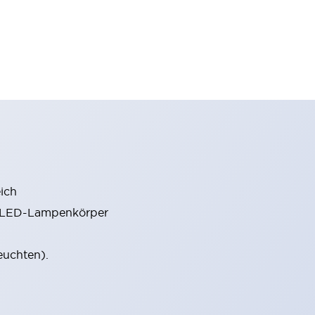
ich
m LED-Lampenkörper
euchten).