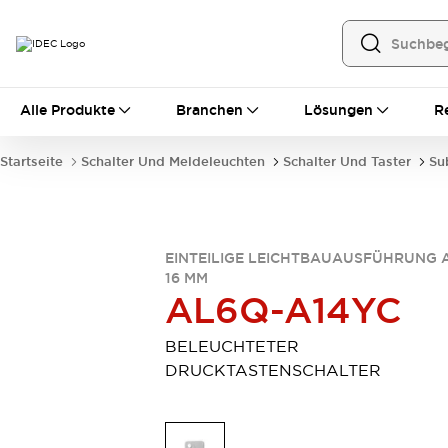
Alle Produkte
Alle Produkte
Branchen
Lösungen
R
Automatisierung
Bedienerschnittstellen
Startseite
Schalter Und Meldeleuchten
Schalter Und Taster
Su
Industrie-Ethernet-Geräte
Speicherprogrammierbare Steuerung (SPS)
Entdecken Sie alles
Sensoren
EINTEILIGE LEICHTBAUAUSFÜHRUNG 
Automatische Identifizierung
16 MM
Sensoren/Erfassung
Entdecken Sie alles
AL6Q-A14YC
Industriekomponenten
LED-Meldeleuchten
Leitungsschutzgeräte
BELEUCHTETER
Relais und Zeitrelais
Stromversorgungen
DRUCKTASTENSCHALTER
Verbindungsgeräte
Entdecken Sie alles
Mobilitätslösungen
Motorunterstützung