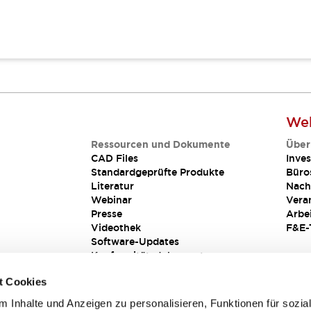
Web
Ressourcen und Dokumente
Über
CAD Files
Inves
Standardgeprüfte Produkte
Büro
Literatur
Nach
Webinar
Vera
Presse
Arbe
Videothek
F&E-
Software-Updates
Konformitätsdokumente
Schwachstellenberichte
t Cookies
Sicherheitslösung
 Inhalte und Anzeigen zu personalisieren, Funktionen für sozia