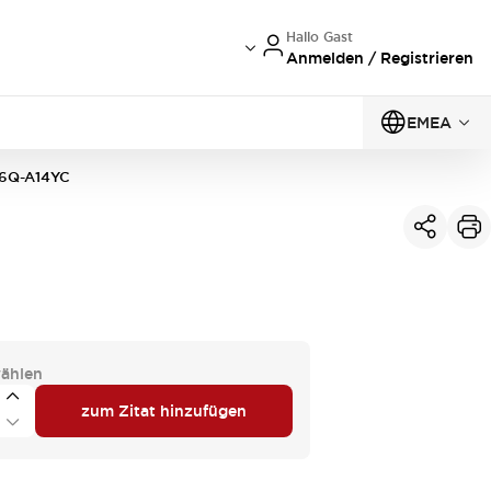
Hallo Gast
Anmelden / Registrieren
EMEA
6Q-A14YC
ählen
zum Zitat hinzufügen