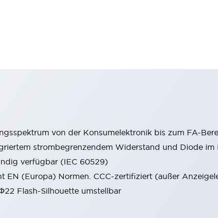
ungsspektrum von der Konsumelektronik bis zum FA-Bere
tegriertem strombegrenzendem Widerstand und Diode i
ändig verfügbar (IEC 60529)
cht EN (Europa) Normen. CCC-zertifiziert (außer Anzeigel
 Φ22 Flash-Silhouette umstellbar