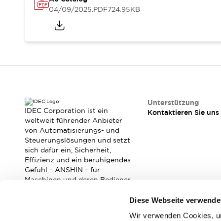
RFID-Authentifizierung
04/09/2025
.PDF
724.95KB
Sicherheitslösungen
IDEC-Sicherheitskonzept
Kollaborative Sicherheit (Sicherheit 2.0)
Sicherheitsrelevante Gesetze und Normen
Sicherheitsausrüstung-Kurs
Entdecken Sie alles
Entdecken Sie alles
Ressourcen
Unterstützung
CAD Files
IDEC Corporation ist ein
Kontaktieren Sie uns
Standardgeprüfte Produkte
weltweit führender Anbieter
von Automatisierungs- und
Literatur
Webinar
Presse
Steuerungslösungen und setzt
Videothek
sich dafür ein, Sicherheit,
Software-Updates
Effizienz und ein beruhigendes
Konformitätsdokumente
Gefühl – ANSHIN – für
Schwachstellenberichte
Maschinen und deren Bediener
zu verbessern.
Auswahlwerkzeuge
Diese Webseite verwende
Was ist neu
Blog
Wir verwenden Cookies, um
Abonnieren Sie unseren Newsletter!