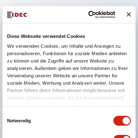
Hauptmerkmale
Diese Webseite verwendet Cookies
Geeignet für ein breites Anwendungsspektrum
Wir verwenden Cookies, um Inhalte und Anzeigen zu
von der Konsumelektronik bis zum FA-Bereich
personalisieren, Funktionen für soziale Medien anbieten
LED-Beleuchtungseinheit mit integriertem
zu können und die Zugriffe auf unsere Website zu
strombegrenzendem Widerstand und Diode im
analysieren. Außerdem geben wir Informationen zu Ihrer
LED-Lampenkörper
Verwendung unserer Website an unsere Partner für
soziale Medien, Werbung und Analysen weiter. Unsere
Schutzarten IP40 und IP65 vollständig verfügbar
Partner führen diese Informationen möglicherweise mit
(IEC 60529)
weiteren Daten zusammen, die Sie ihnen bereitgestellt
UL- und CSA-zertifiziert. Entspricht EN (Europa)
haben oder die sie im Rahmen Ihrer Nutzung der Dienste
Normen. CCC-zertifiziert (außer Anzeigeleuchten).
gesammelt haben.
Einwilligungsauswahl
Mit speziellem Zubehör leicht auf Φ22 Flash-
Notwendig
Silhouette umstellbar