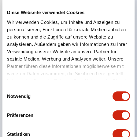
Diese Webseite verwendet Cookies
Hauptmerkmale
Wir verwenden Cookies, um Inhalte und Anzeigen zu
personalisieren, Funktionen für soziale Medien anbieten
Geeignet für ein breites Anwendungsspektrum
zu können und die Zugriffe auf unsere Website zu
analysieren. Außerdem geben wir Informationen zu Ihrer
von der Konsumelektronik bis zum FA-Bereich
Verwendung unserer Website an unsere Partner für
LED-Beleuchtungseinheit mit integriertem
soziale Medien, Werbung und Analysen weiter. Unsere
strombegrenzendem Widerstand und Diode im
Partner führen diese Informationen möglicherweise mit
LED-Lampenkörper
weiteren Daten zusammen, die Sie ihnen bereitgestellt
haben oder die sie im Rahmen Ihrer Nutzung der Dienste
Schutzarten IP40 und IP65 vollständig verfügbar
gesammelt haben.
Einwilligungsauswahl
(IEC 60529)
Notwendig
UL- und CSA-zertifiziert. Entspricht EN (Europa)
Normen. CCC-zertifiziert (außer Anzeigeleuchten).
Präferenzen
Mit speziellem Zubehör leicht auf Φ22 Flash-
Silhouette umstellbar
Statistiken