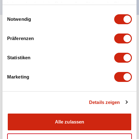
haben oder die sie im Rahmen Ihrer Nutzung der Dienste
gesammelt haben.
Einwilligungsauswahl
Notwendig
+
Spezifikationen
Alle erweitern
Präferenzen
Aesthetic Specifications
Statistiken
Electrical Specifications (rated illuminated
portion)
Marketing
Environmental Specifications
Mechanical Specifications
Details zeigen
Mounting and Installation Specifications
Alle zulassen