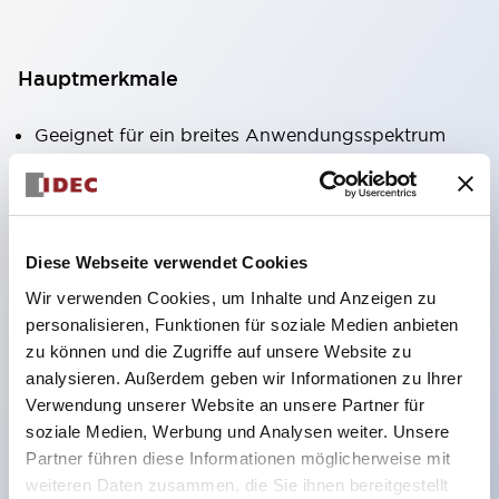
Hauptmerkmale
Geeignet für ein breites Anwendungsspektrum
von der Konsumelektronik bis zum FA-Bereich
LED-Beleuchtungseinheit mit integriertem
strombegrenzendem Widerstand und Diode im
Diese Webseite verwendet Cookies
LED-Lampenkörper
Wir verwenden Cookies, um Inhalte und Anzeigen zu
Schutzarten IP40 und IP65 vollständig verfügbar
personalisieren, Funktionen für soziale Medien anbieten
(IEC 60529)
zu können und die Zugriffe auf unsere Website zu
UL- und CSA-zertifiziert. Entspricht EN (Europa)
analysieren. Außerdem geben wir Informationen zu Ihrer
Normen. CCC-zertifiziert (außer Anzeigeleuchten).
Verwendung unserer Website an unsere Partner für
soziale Medien, Werbung und Analysen weiter. Unsere
Mit speziellem Zubehör leicht auf Φ22 Flash-
Partner führen diese Informationen möglicherweise mit
Silhouette umstellbar
weiteren Daten zusammen, die Sie ihnen bereitgestellt