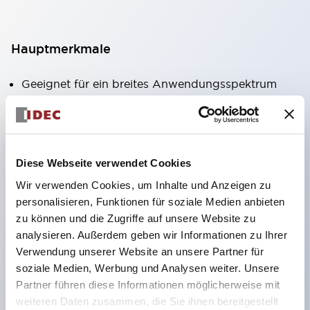
Hauptmerkmale
Geeignet für ein breites Anwendungsspektrum
von der Konsumelektronik bis zum FA-Bereich
LED-Beleuchtungseinheit mit integriertem
strombegrenzendem Widerstand und Diode im
Diese Webseite verwendet Cookies
LED-Lampenkörper
Wir verwenden Cookies, um Inhalte und Anzeigen zu
Schutzarten IP40 und IP65 vollständig verfügbar
personalisieren, Funktionen für soziale Medien anbieten
(IEC 60529)
zu können und die Zugriffe auf unsere Website zu
UL- und CSA-zertifiziert. Entspricht EN (Europa)
analysieren. Außerdem geben wir Informationen zu Ihrer
Normen. CCC-zertifiziert (außer Anzeigeleuchten).
Verwendung unserer Website an unsere Partner für
soziale Medien, Werbung und Analysen weiter. Unsere
Mit speziellem Zubehör leicht auf Φ22 Flash-
Partner führen diese Informationen möglicherweise mit
Silhouette umstellbar
weiteren Daten zusammen, die Sie ihnen bereitgestellt