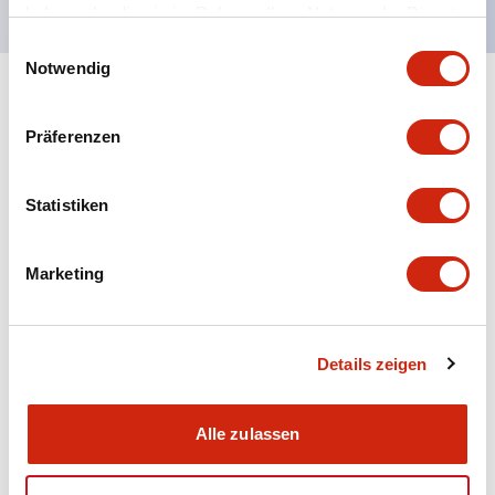
haben oder die sie im Rahmen Ihrer Nutzung der Dienste
gesammelt haben.
Einwilligungsauswahl
Notwendig
+
Spezifikationen
Alle erweitern
Präferenzen
Aesthetic Specifications
Statistiken
Electrical Specifications (rated illuminated
portion)
Marketing
Environmental Specifications
Mechanical Specifications
Details zeigen
Mounting and Installation Specifications
Alle zulassen