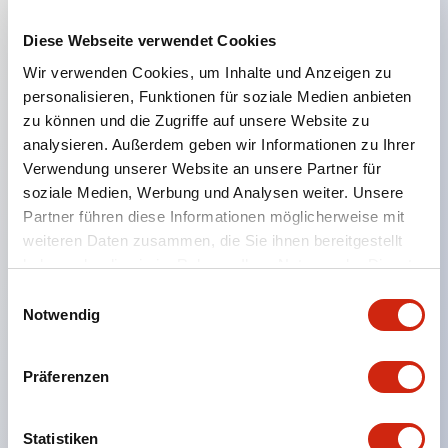
Diese Webseite verwendet Cookies
Hauptmerkmale
Wir verwenden Cookies, um Inhalte und Anzeigen zu
personalisieren, Funktionen für soziale Medien anbieten
Geeignet für ein breites Anwendungsspektrum
zu können und die Zugriffe auf unsere Website zu
analysieren. Außerdem geben wir Informationen zu Ihrer
von der Konsumelektronik bis zum FA-Bereich
Verwendung unserer Website an unsere Partner für
LED-Beleuchtungseinheit mit integriertem
soziale Medien, Werbung und Analysen weiter. Unsere
strombegrenzendem Widerstand und Diode im
Partner führen diese Informationen möglicherweise mit
LED-Lampenkörper
weiteren Daten zusammen, die Sie ihnen bereitgestellt
haben oder die sie im Rahmen Ihrer Nutzung der Dienste
Schutzarten IP40 und IP65 vollständig verfügbar
gesammelt haben.
Einwilligungsauswahl
(IEC 60529)
Notwendig
UL- und CSA-zertifiziert. Entspricht EN (Europa)
Normen. CCC-zertifiziert (außer Anzeigeleuchten).
Präferenzen
Mit speziellem Zubehör leicht auf Φ22 Flash-
Silhouette umstellbar
Statistiken