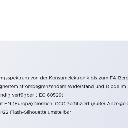
ungsspektrum von der Konsumelektronik bis zum FA-Bere
tegriertem strombegrenzendem Widerstand und Diode i
ändig verfügbar (IEC 60529)
cht EN (Europa) Normen. CCC-zertifiziert (außer Anzeigel
 Φ22 Flash-Silhouette umstellbar