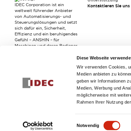
Unterstützung
Veranstaltungen / Seminare
IDEC Corporation ist ein
Kontaktieren Sie uns
Unterstützung
weltweit führender Anbieter
von Automatisierungs- und
Kontaktieren Sie uns
Steuerungslösungen und setzt
So finden Sie uns
sich dafür ein, Sicherheit,
Online Händler
Effizienz und ein beruhigendes
Gefühl – ANSHIN – für
Maschinen und deren Bediener
zu verbessern.
Diese Webseite verwende
Wir verwenden Cookies, um
Abonnieren Sie unseren Newsletter!
Medien anbieten zu können
geben wir Informationen z
Registrieren
Medien, Werbung und Analy
möglicherweise mit weiter
Rahmen Ihrer Nutzung der
© 2026 IDEC Corporation
Datenschutzrichtlinie
Geschäft
Einwilligungsauswahl
Notwendig
PRODUKTDE