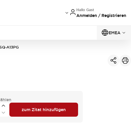
Hallo Gast
Anmelden / Registrieren
EMEA
6Q-A13PG
ählen
zum Zitat hinzufügen