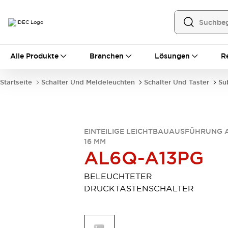
Alle Produkte
Alle Produkte
Branchen
Lösungen
R
Automatisierung
Bedienerschnittstellen
Startseite
Schalter Und Meldeleuchten
Schalter Und Taster
Su
Industrie-Ethernet-Geräte
Speicherprogrammierbare Steuerung (SPS)
Entdecken Sie alles
Sensoren
EINTEILIGE LEICHTBAUAUSFÜHRUNG 
Automatische Identifizierung
16 MM
Sensoren/Erfassung
Entdecken Sie alles
AL6Q-A13PG
Industriekomponenten
LED-Meldeleuchten
Leitungsschutzgeräte
BELEUCHTETER
Relais und Zeitrelais
Stromversorgungen
DRUCKTASTENSCHALTER
Verbindungsgeräte
Entdecken Sie alles
Mobilitätslösungen
Motorunterstützung