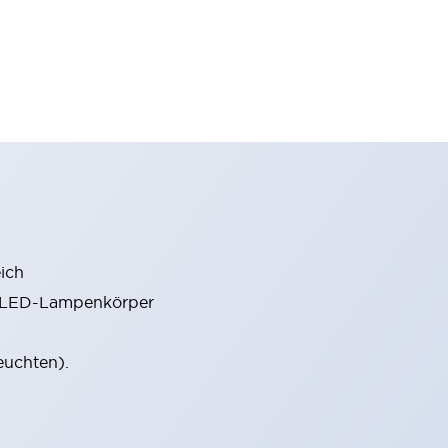
ich
m LED-Lampenkörper
euchten).