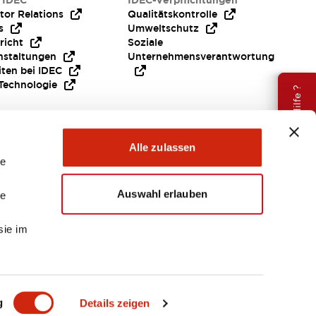
 IDEC
IDEC-Verpflichtungen
tor Relations
Qualitätskontrolle
s
Umweltschutz
richt
Soziale
nstaltungen
Unternehmensverantwortung
iten bei IDEC
Technologie
Brauche Hilfe ?
Alle zulassen
le
Auswahl erlauben
le
sie im
EMEA
g
Details zeigen
ENTE & DATEIEN