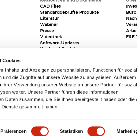
Ressourcen und Dokumente
Über
CAD Files
Inves
Standardgeprüfte Produkte
Büro
Literatur
Nach
Webinar
Vera
Presse
Arbe
Videothek
F&E-
Software-Updates
Konformitätsdokumente
Schwachstellenberichte
t Cookies
Sicherheitslösung
 Inhalte und Anzeigen zu personalisieren, Funktionen für sozia
 und die Zugriffe auf unsere Website zu analysieren. Außerdem
u Ihrer Verwendung unserer Website an unsere Partner für sozia
sen weiter. Unsere Partner führen diese Informationen
en Daten zusammen, die Sie ihnen bereitgestellt haben oder die 
 Dienste gesammelt haben.
sbedingungen
Präferenzen
Statistiken
Marketin
TAILS
HAUPTMERKMALE
SPEZIFIKATIONEN
DOKUM