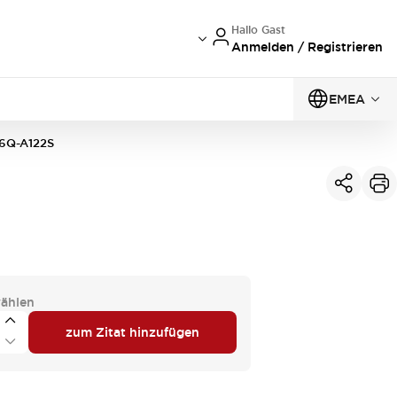
Hallo Gast
Anmelden / Registrieren
EMEA
6Q-A122S
ählen
zum Zitat hinzufügen