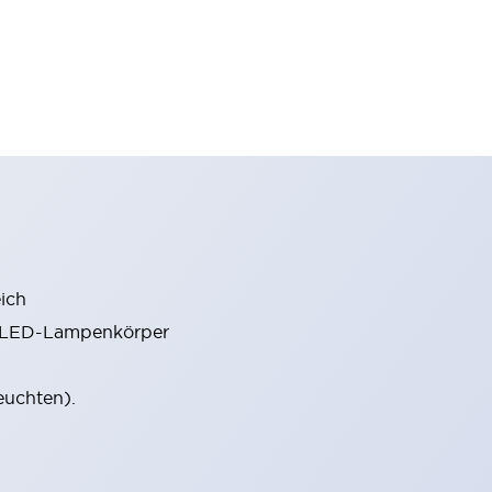
ich
m LED-Lampenkörper
euchten).