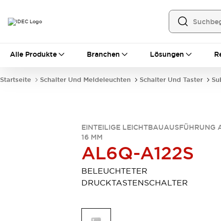
Alle Produkte
Alle Produkte
Branchen
Lösungen
R
Automatisierung
Bedienerschnittstellen
Startseite
Schalter Und Meldeleuchten
Schalter Und Taster
Su
Industrie-Ethernet-Geräte
Speicherprogrammierbare Steuerung (SPS)
Entdecken Sie alles
Sensoren
EINTEILIGE LEICHTBAUAUSFÜHRUNG 
Automatische Identifizierung
16 MM
Sensoren/Erfassung
Entdecken Sie alles
AL6Q-A122S
Industriekomponenten
LED-Meldeleuchten
Leitungsschutzgeräte
BELEUCHTETER
Relais und Zeitrelais
Stromversorgungen
DRUCKTASTENSCHALTER
Verbindungsgeräte
Entdecken Sie alles
Mobilitätslösungen
Motorunterstützung