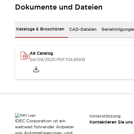
RFID-Authentifizierung
Dokumente und Dateien
Sicherheitslösungen
IDEC-Sicherheitskonzept
Kollaborative Sicherheit (Sicherheit 2.0)
Kataloge & Broschüren
CAD-Dateien
Genehmigungen
Sicherheitsrelevante Gesetze und Normen
Sicherheitsausrüstung-Kurs
Entdecken Sie alles
Entdecken Sie alles
A6 Catalog
Ressourcen
04/09/2025
.PDF
724.95KB
CAD Files
Standardgeprüfte Produkte
Literatur
Webinar
Presse
Videothek
Software-Updates
Konformitätsdokumente
Schwachstellenberichte
Auswahlwerkzeuge
Unterstützung
IDEC Corporation ist ein
Kontaktieren Sie uns
Was ist neu
weltweit führender Anbieter
Blog
von Automatisierungs- und