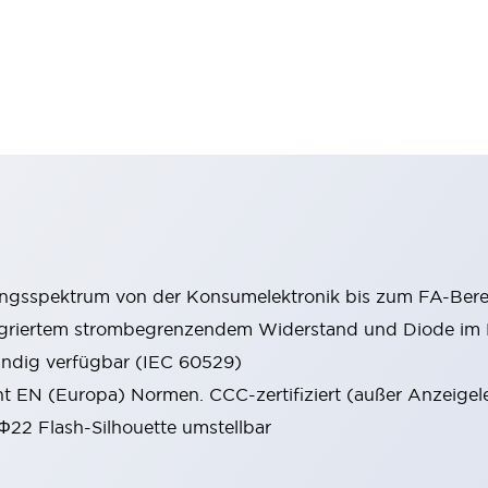
ungsspektrum von der Konsumelektronik bis zum FA-Bere
tegriertem strombegrenzendem Widerstand und Diode i
ändig verfügbar (IEC 60529)
cht EN (Europa) Normen. CCC-zertifiziert (außer Anzeigel
 Φ22 Flash-Silhouette umstellbar