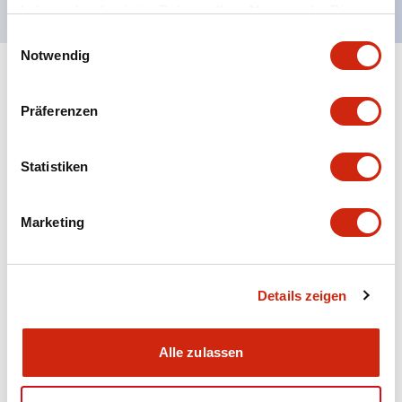
haben oder die sie im Rahmen Ihrer Nutzung der Dienste
gesammelt haben.
Einwilligungsauswahl
Notwendig
+
Spezifikationen
Alle erweitern
Präferenzen
Aesthetic Specifications
Statistiken
Electrical Specifications (rated illuminated
portion)
Marketing
Environmental Specifications
Mechanical Specifications
Details zeigen
Mounting and Installation Specifications
Alle zulassen