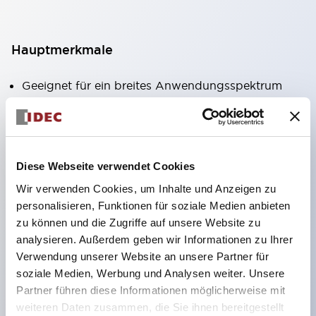
Hauptmerkmale
Geeignet für ein breites Anwendungsspektrum
von der Konsumelektronik bis zum FA-Bereich
LED-Beleuchtungseinheit mit integriertem
strombegrenzendem Widerstand und Diode im
Diese Webseite verwendet Cookies
LED-Lampenkörper
Wir verwenden Cookies, um Inhalte und Anzeigen zu
Schutzarten IP40 und IP65 vollständig verfügbar
personalisieren, Funktionen für soziale Medien anbieten
(IEC 60529)
zu können und die Zugriffe auf unsere Website zu
UL- und CSA-zertifiziert. Entspricht EN (Europa)
analysieren. Außerdem geben wir Informationen zu Ihrer
Normen. CCC-zertifiziert (außer Anzeigeleuchten).
Verwendung unserer Website an unsere Partner für
soziale Medien, Werbung und Analysen weiter. Unsere
Mit speziellem Zubehör leicht auf Φ22 Flash-
Partner führen diese Informationen möglicherweise mit
Silhouette umstellbar
weiteren Daten zusammen, die Sie ihnen bereitgestellt