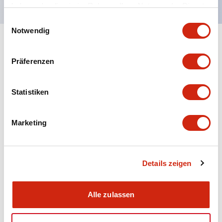
haben oder die sie im Rahmen Ihrer Nutzung der Dienste
gesammelt haben.
Einwilligungsauswahl
Notwendig
+
Spezifikationen
Alle erweitern
Präferenzen
Aesthetic Specifications
Statistiken
Electrical Specifications (rated illuminated
portion)
Marketing
Environmental Specifications
Mechanical Specifications
Details zeigen
Mounting and Installation Specifications
Alle zulassen