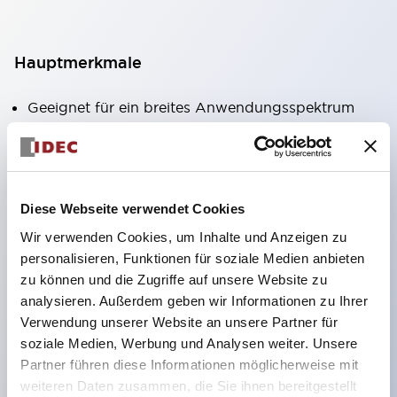
Hauptmerkmale
Geeignet für ein breites Anwendungsspektrum
von der Konsumelektronik bis zum FA-Bereich
LED-Beleuchtungseinheit mit integriertem
strombegrenzendem Widerstand und Diode im
Diese Webseite verwendet Cookies
LED-Lampenkörper
Wir verwenden Cookies, um Inhalte und Anzeigen zu
Schutzarten IP40 und IP65 vollständig verfügbar
personalisieren, Funktionen für soziale Medien anbieten
(IEC 60529)
zu können und die Zugriffe auf unsere Website zu
UL- und CSA-zertifiziert. Entspricht EN (Europa)
analysieren. Außerdem geben wir Informationen zu Ihrer
Normen. CCC-zertifiziert (außer Anzeigeleuchten).
Verwendung unserer Website an unsere Partner für
soziale Medien, Werbung und Analysen weiter. Unsere
Mit speziellem Zubehör leicht auf Φ22 Flash-
Partner führen diese Informationen möglicherweise mit
Silhouette umstellbar
weiteren Daten zusammen, die Sie ihnen bereitgestellt