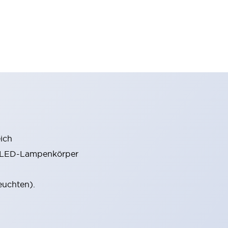
ich
m LED-Lampenkörper
euchten).