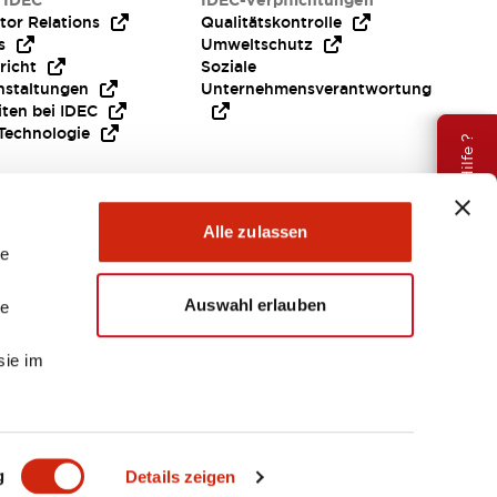
 IDEC
IDEC-Verpflichtungen
tor Relations
Qualitätskontrolle
s
Umweltschutz
richt
Soziale
nstaltungen
Unternehmensverantwortung
iten bei IDEC
Technologie
Brauche Hilfe ?
Alle zulassen
le
Auswahl erlauben
le
sie im
EMEA
g
Details zeigen
ENTE & DATEIEN