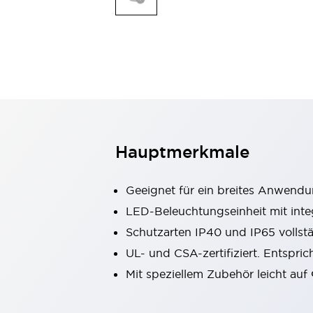
Mobile Automatisierung
Entdecken Sie alles
Schalter und Meldeleuchten
Meldeleuchten und Summer
Schalter und Taster
Entdecken Sie alles
Sicherheits- und Explosionsschutz
Explosionsgeschützte Geräte
Sicherheitskomponenten
Entdecken Sie alles
Branchen
Hauptmerkmale
AGV/AMR
Intelligente Bildschirmaktualisierungen
Geeignet für ein breites Anwend
Intelligente Sicherheit für den toten Winkel
Sicherheit an der Produktionslinie
LED-Beleuchtungseinheit mit in
Sicherheitsmaßnahme für bewegliche Roboter
Schutzarten IP40 und IP65 vollst
Entdecken Sie alles
UL- und CSA-zertifiziert. Entspri
Halbleiter
Mit speziellem Zubehör leicht auf
Codereader
Einfache Rückverfolgbarkeit
Einfaches Auswechseln von Schaltern
Eigensichere Maßnahmen