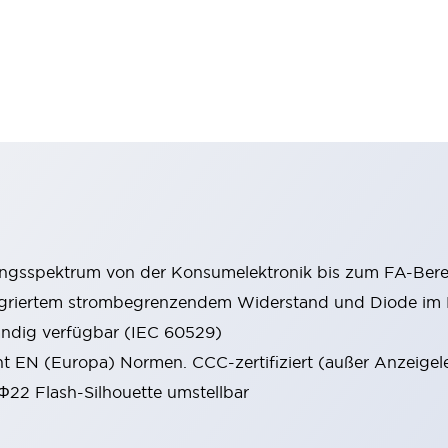
ungsspektrum von der Konsumelektronik bis zum FA-Bere
tegriertem strombegrenzendem Widerstand und Diode i
ändig verfügbar (IEC 60529)
cht EN (Europa) Normen. CCC-zertifiziert (außer Anzeigel
 Φ22 Flash-Silhouette umstellbar