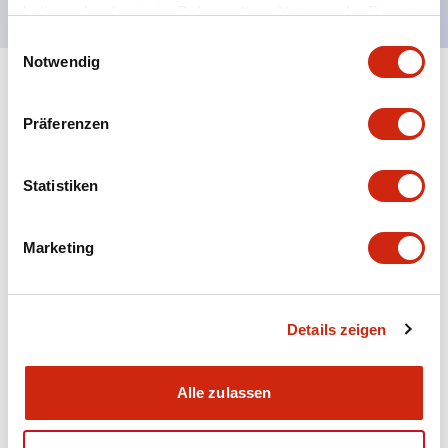
haben oder die sie im Rahmen Ihrer Nutzung der Dienste
gesammelt haben.
Einwilligungsauswahl
Notwendig
+
Spezifikationen
Alle erweitern
Präferenzen
Aesthetic Specifications
Statistiken
Electrical Specifications (rated illuminated
portion)
Marketing
Environmental Specifications
Mechanical Specifications
Details zeigen
Mounting and Installation Specifications
Alle zulassen