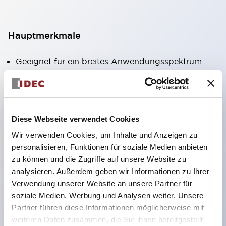
Hauptmerkmale
Geeignet für ein breites Anwendungsspektrum
von der Konsumelektronik bis zum FA-Bereich
LED-Beleuchtungseinheit mit integriertem
strombegrenzendem Widerstand und Diode im
Diese Webseite verwendet Cookies
LED-Lampenkörper
Wir verwenden Cookies, um Inhalte und Anzeigen zu
Schutzarten IP40 und IP65 vollständig verfügbar
personalisieren, Funktionen für soziale Medien anbieten
(IEC 60529)
zu können und die Zugriffe auf unsere Website zu
UL- und CSA-zertifiziert. Entspricht EN (Europa)
analysieren. Außerdem geben wir Informationen zu Ihrer
Normen. CCC-zertifiziert (außer Anzeigeleuchten).
Verwendung unserer Website an unsere Partner für
soziale Medien, Werbung und Analysen weiter. Unsere
Mit speziellem Zubehör leicht auf Φ22 Flash-
Partner führen diese Informationen möglicherweise mit
Silhouette umstellbar
weiteren Daten zusammen, die Sie ihnen bereitgestellt