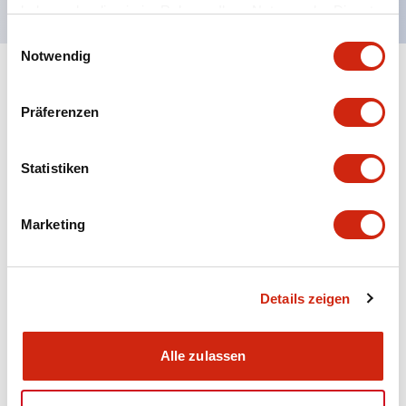
haben oder die sie im Rahmen Ihrer Nutzung der Dienste
gesammelt haben.
Einwilligungsauswahl
Notwendig
+
Spezifikationen
Alle erweitern
Präferenzen
Aesthetic Specifications
Statistiken
Electrical Specifications (rated illuminated
portion)
Marketing
Environmental Specifications
Mechanical Specifications
Details zeigen
Mounting and Installation Specifications
Alle zulassen