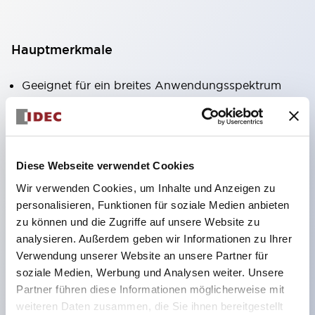
Hauptmerkmale
Geeignet für ein breites Anwendungsspektrum
von der Konsumelektronik bis zum FA-Bereich
LED-Beleuchtungseinheit mit integriertem
strombegrenzendem Widerstand und Diode im
Diese Webseite verwendet Cookies
LED-Lampenkörper
Wir verwenden Cookies, um Inhalte und Anzeigen zu
Schutzarten IP40 und IP65 vollständig verfügbar
personalisieren, Funktionen für soziale Medien anbieten
(IEC 60529)
zu können und die Zugriffe auf unsere Website zu
UL- und CSA-zertifiziert. Entspricht EN (Europa)
analysieren. Außerdem geben wir Informationen zu Ihrer
Normen. CCC-zertifiziert (außer Anzeigeleuchten).
Verwendung unserer Website an unsere Partner für
soziale Medien, Werbung und Analysen weiter. Unsere
Mit speziellem Zubehör leicht auf Φ22 Flash-
Partner führen diese Informationen möglicherweise mit
Silhouette umstellbar
weiteren Daten zusammen, die Sie ihnen bereitgestellt