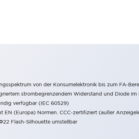
ungsspektrum von der Konsumelektronik bis zum FA-Bere
tegriertem strombegrenzendem Widerstand und Diode i
ändig verfügbar (IEC 60529)
cht EN (Europa) Normen. CCC-zertifiziert (außer Anzeigel
 Φ22 Flash-Silhouette umstellbar