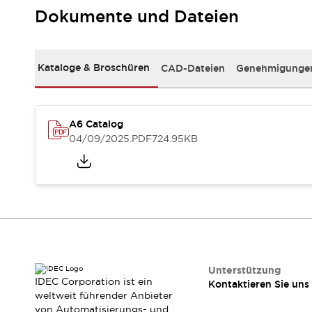
RFID-Authentifizierung
Dokumente und Dateien
Sicherheitslösungen
IDEC-Sicherheitskonzept
Kollaborative Sicherheit (Sicherheit 2.0)
Kataloge & Broschüren
CAD-Dateien
Genehmigungen
Sicherheitsrelevante Gesetze und Normen
Sicherheitsausrüstung-Kurs
Entdecken Sie alles
Entdecken Sie alles
A6 Catalog
Ressourcen
04/09/2025
.PDF
724.95KB
CAD Files
Standardgeprüfte Produkte
Literatur
Webinar
Presse
Videothek
Software-Updates
Konformitätsdokumente
Schwachstellenberichte
Auswahlwerkzeuge
Unterstützung
IDEC Corporation ist ein
Kontaktieren Sie uns
Was ist neu
weltweit führender Anbieter
Blog
von Automatisierungs- und