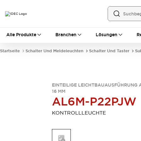
Alle Produkte
Alle Produkte
Branchen
Lösungen
R
Automatisierung
Bedienerschnittstellen
Startseite
Schalter Und Meldeleuchten
Schalter Und Taster
Su
Industrie-Ethernet-Geräte
Speicherprogrammierbare Steuerung (SPS)
Entdecken Sie alles
Sensoren
Automatische Identifizierung
EINTEILIGE LEICHTBAUAUSFÜHRUNG 
16 MM
Sensoren/Erfassung
Entdecken Sie alles
AL6M-P22PJW
Industriekomponenten
LED-Meldeleuchten
Leitungsschutzgeräte
KONTROLLLEUCHTE
Relais und Zeitrelais
Stromversorgungen
Verbindungsgeräte
Entdecken Sie alles
Mobilitätslösungen
Motorunterstützung