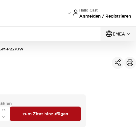
Hallo Gast
Anmelden / Registrieren
EMEA
6M-P22PJW
ählen
zum Zitat hinzufügen