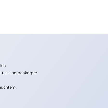
ich
m LED-Lampenkörper
euchten).