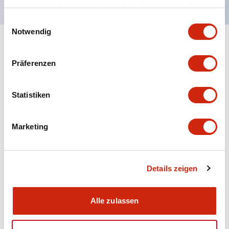
haben oder die sie im Rahmen Ihrer Nutzung der Dienste
gesammelt haben.
Einwilligungsauswahl
Notwendig
+
Spezifikationen
Alle erweitern
Präferenzen
Aesthetic Specifications
Statistiken
Electrical Specifications (rated illuminated
portion)
Marketing
Environmental Specifications
Mechanical Specifications
Details zeigen
Mounting and Installation Specifications
Alle zulassen