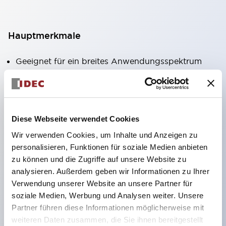
Hauptmerkmale
Geeignet für ein breites Anwendungsspektrum
von der Konsumelektronik bis zum FA-Bereich
LED-Beleuchtungseinheit mit integriertem
strombegrenzendem Widerstand und Diode im
Diese Webseite verwendet Cookies
LED-Lampenkörper
Wir verwenden Cookies, um Inhalte und Anzeigen zu
Schutzarten IP40 und IP65 vollständig verfügbar
personalisieren, Funktionen für soziale Medien anbieten
(IEC 60529)
zu können und die Zugriffe auf unsere Website zu
UL- und CSA-zertifiziert. Entspricht EN (Europa)
analysieren. Außerdem geben wir Informationen zu Ihrer
Normen. CCC-zertifiziert (außer Anzeigeleuchten).
Verwendung unserer Website an unsere Partner für
soziale Medien, Werbung und Analysen weiter. Unsere
Mit speziellem Zubehör leicht auf Φ22 Flash-
Partner führen diese Informationen möglicherweise mit
Silhouette umstellbar
weiteren Daten zusammen, die Sie ihnen bereitgestellt