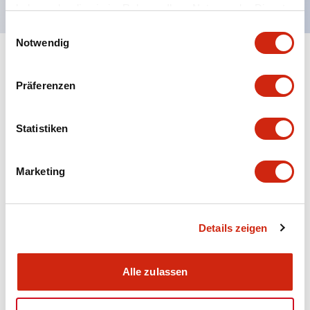
haben oder die sie im Rahmen Ihrer Nutzung der Dienste
gesammelt haben.
Einwilligungsauswahl
Notwendig
+
Spezifikationen
Alle erweitern
Präferenzen
Aesthetic Specifications
Statistiken
Electrical Specifications (rated illuminated
portion)
Marketing
Environmental Specifications
Mechanical Specifications
Details zeigen
Mounting and Installation Specifications
Alle zulassen