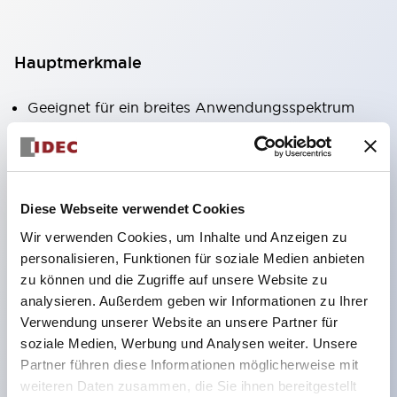
Hauptmerkmale
Geeignet für ein breites Anwendungsspektrum
von der Konsumelektronik bis zum FA-Bereich
LED-Beleuchtungseinheit mit integriertem
strombegrenzendem Widerstand und Diode im
Diese Webseite verwendet Cookies
LED-Lampenkörper
Wir verwenden Cookies, um Inhalte und Anzeigen zu
Schutzarten IP40 und IP65 vollständig verfügbar
personalisieren, Funktionen für soziale Medien anbieten
(IEC 60529)
zu können und die Zugriffe auf unsere Website zu
UL- und CSA-zertifiziert. Entspricht EN (Europa)
analysieren. Außerdem geben wir Informationen zu Ihrer
Normen. CCC-zertifiziert (außer Anzeigeleuchten).
Verwendung unserer Website an unsere Partner für
soziale Medien, Werbung und Analysen weiter. Unsere
Mit speziellem Zubehör leicht auf Φ22 Flash-
Partner führen diese Informationen möglicherweise mit
Silhouette umstellbar
weiteren Daten zusammen, die Sie ihnen bereitgestellt