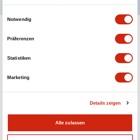
haben oder die sie im Rahmen Ihrer Nutzung der Dienste
gesammelt haben.
Einwilligungsauswahl
Notwendig
+
Spezifikationen
Alle erweitern
Präferenzen
Aesthetic Specifications
Statistiken
Electrical Specifications (rated illuminated
portion)
Marketing
Environmental Specifications
Mechanical Specifications
Details zeigen
Mounting and Installation Specifications
Alle zulassen