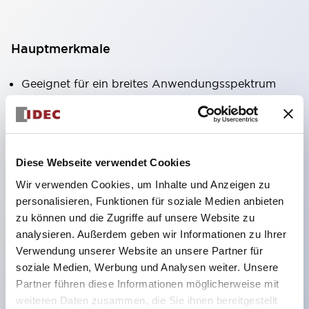
Hauptmerkmale
Geeignet für ein breites Anwendungsspektrum
von der Konsumelektronik bis zum FA-Bereich
LED-Beleuchtungseinheit mit integriertem
strombegrenzendem Widerstand und Diode im
Diese Webseite verwendet Cookies
LED-Lampenkörper
Wir verwenden Cookies, um Inhalte und Anzeigen zu
Schutzarten IP40 und IP65 vollständig verfügbar
personalisieren, Funktionen für soziale Medien anbieten
(IEC 60529)
zu können und die Zugriffe auf unsere Website zu
UL- und CSA-zertifiziert. Entspricht EN (Europa)
analysieren. Außerdem geben wir Informationen zu Ihrer
Normen. CCC-zertifiziert (außer Anzeigeleuchten).
Verwendung unserer Website an unsere Partner für
soziale Medien, Werbung und Analysen weiter. Unsere
Mit speziellem Zubehör leicht auf Φ22 Flash-
Partner führen diese Informationen möglicherweise mit
Silhouette umstellbar
weiteren Daten zusammen, die Sie ihnen bereitgestellt