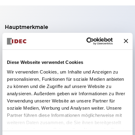
Hauptmerkmale
Geeignet für ein breites Anwendungsspektrum
von der Konsumelektronik bis zum FA-Bereich
LED-Beleuchtungseinheit mit integriertem
Diese Webseite verwendet Cookies
strombegrenzendem Widerstand und Diode im
Wir verwenden Cookies, um Inhalte und Anzeigen zu
LED-Lampenkörper
personalisieren, Funktionen für soziale Medien anbieten
zu können und die Zugriffe auf unsere Website zu
Schutzarten IP40 und IP65 vollständig verfügbar
analysieren. Außerdem geben wir Informationen zu Ihrer
(IEC 60529)
Verwendung unserer Website an unsere Partner für
UL- und CSA-zertifiziert. Entspricht EN (Europa)
soziale Medien, Werbung und Analysen weiter. Unsere
Normen. CCC-zertifiziert (außer Anzeigeleuchten).
Partner führen diese Informationen möglicherweise mit
weiteren Daten zusammen, die Sie ihnen bereitgestellt
Mit speziellem Zubehör leicht auf Φ22 Flash-
haben oder die sie im Rahmen Ihrer Nutzung der Dienste
Silhouette umstellbar