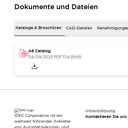
RFID-Authentifizierung
Dokumente und Dateien
Sicherheitslösungen
IDEC-Sicherheitskonzept
Kollaborative Sicherheit (Sicherheit 2.0)
Kataloge & Broschüren
CAD-Dateien
Genehmigungen
Sicherheitsrelevante Gesetze und Normen
Sicherheitsausrüstung-Kurs
Entdecken Sie alles
Entdecken Sie alles
A6 Catalog
Ressourcen
04/09/2025
.PDF
724.95KB
CAD Files
Standardgeprüfte Produkte
Literatur
Webinar
Presse
Videothek
Software-Updates
Konformitätsdokumente
Schwachstellenberichte
Auswahlwerkzeuge
Unterstützung
IDEC Corporation ist ein
Kontaktieren Sie uns
Was ist neu
weltweit führender Anbieter
Blog
von Automatisierungs- und