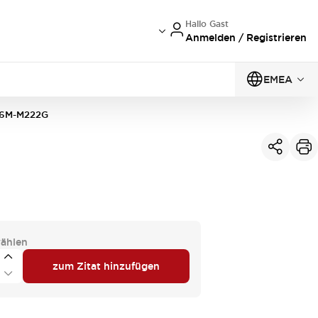
Hallo Gast
Anmelden / Registrieren
EMEA
6M-M222G
ählen
zum Zitat hinzufügen