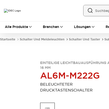
Alle Produkte
Alle Produkte
Branchen
Lösungen
R
Automatisierung
Bedienerschnittstellen
Startseite
Schalter Und Meldeleuchten
Schalter Und Taster
Su
Industrie-Ethernet-Geräte
Speicherprogrammierbare Steuerung (SPS)
Entdecken Sie alles
Sensoren
EINTEILIGE LEICHTBAUAUSFÜHRUNG 
Automatische Identifizierung
16 MM
Sensoren/Erfassung
Entdecken Sie alles
AL6M-M222G
Industriekomponenten
LED-Meldeleuchten
Leitungsschutzgeräte
BELEUCHTETER
Relais und Zeitrelais
Stromversorgungen
DRUCKTASTENSCHALTER
Verbindungsgeräte
Entdecken Sie alles
Mobilitätslösungen
Motorunterstützung