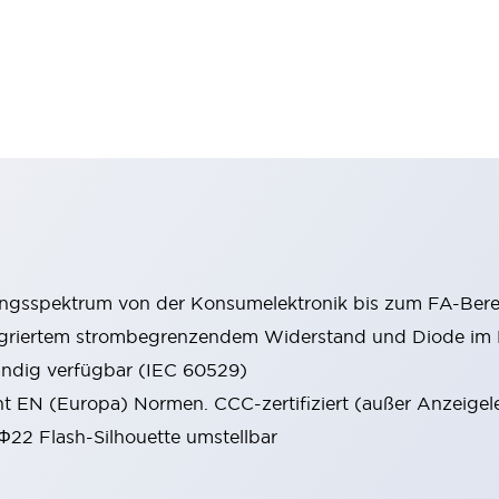
ungsspektrum von der Konsumelektronik bis zum FA-Bere
tegriertem strombegrenzendem Widerstand und Diode i
ändig verfügbar (IEC 60529)
cht EN (Europa) Normen. CCC-zertifiziert (außer Anzeigel
 Φ22 Flash-Silhouette umstellbar