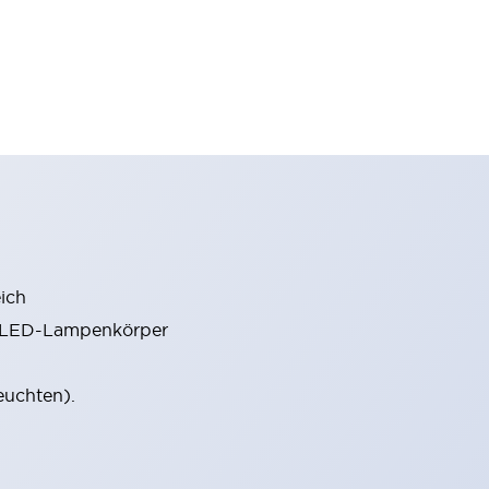
ich
m LED-Lampenkörper
euchten).