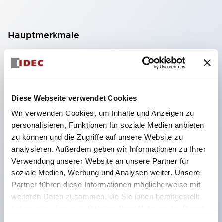
Hauptmerkmale
Geeignet für ein breites Anwendungsspektrum
von der Konsumelektronik bis zum FA-Bereich
LED-Beleuchtungseinheit mit integriertem
Diese Webseite verwendet Cookies
strombegrenzendem Widerstand und Diode im
Wir verwenden Cookies, um Inhalte und Anzeigen zu
LED-Lampenkörper
personalisieren, Funktionen für soziale Medien anbieten
Schutzarten IP40 und IP65 vollständig verfügbar
zu können und die Zugriffe auf unsere Website zu
(IEC 60529)
analysieren. Außerdem geben wir Informationen zu Ihrer
Verwendung unserer Website an unsere Partner für
UL- und CSA-zertifiziert. Entspricht EN (Europa)
soziale Medien, Werbung und Analysen weiter. Unsere
Normen. CCC-zertifiziert (außer Anzeigeleuchten).
Partner führen diese Informationen möglicherweise mit
Mit speziellem Zubehör leicht auf Φ22 Flash-
weiteren Daten zusammen, die Sie ihnen bereitgestellt
Silhouette umstellbar
haben oder die sie im Rahmen Ihrer Nutzung der Dienste
gesammelt haben.