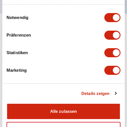
haben oder die sie im Rahmen Ihrer Nutzung der Dienste
gesammelt haben.
Einwilligungsauswahl
Notwendig
+
Spezifikationen
Alle erweitern
Präferenzen
Aesthetic Specifications
Statistiken
Electrical Specifications (rated illuminated
portion)
Marketing
Environmental Specifications
Mechanical Specifications
Details zeigen
Mounting and Installation Specifications
Alle zulassen