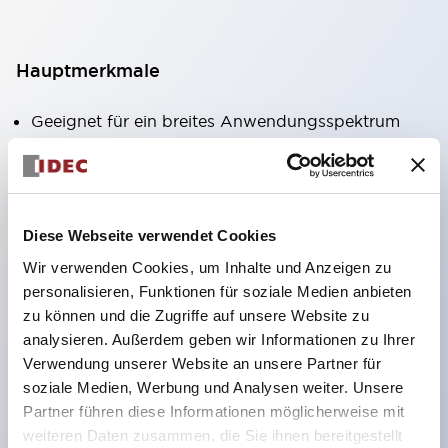
Hauptmerkmale
Geeignet für ein breites Anwendungsspektrum
von der Konsumelektronik bis zum FA-Bereich
LED-Beleuchtungseinheit mit integriertem
strombegrenzendem Widerstand und Diode im
Diese Webseite verwendet Cookies
LED-Lampenkörper
Wir verwenden Cookies, um Inhalte und Anzeigen zu
Schutzarten IP40 und IP65 vollständig verfügbar
personalisieren, Funktionen für soziale Medien anbieten
(IEC 60529)
zu können und die Zugriffe auf unsere Website zu
UL- und CSA-zertifiziert. Entspricht EN (Europa)
analysieren. Außerdem geben wir Informationen zu Ihrer
Normen. CCC-zertifiziert (außer Anzeigeleuchten).
Verwendung unserer Website an unsere Partner für
soziale Medien, Werbung und Analysen weiter. Unsere
Mit speziellem Zubehör leicht auf Φ22 Flash-
Partner führen diese Informationen möglicherweise mit
Silhouette umstellbar
weiteren Daten zusammen, die Sie ihnen bereitgestellt