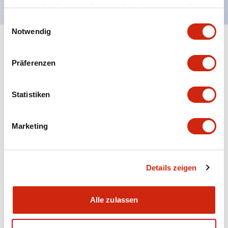
haben oder die sie im Rahmen Ihrer Nutzung der Dienste
gesammelt haben.
Einwilligungsauswahl
Notwendig
+
Spezifikationen
Alle erweitern
Präferenzen
Aesthetic Specifications
Statistiken
Electrical Specifications (rated illuminated
portion)
Marketing
Environmental Specifications
Mechanical Specifications
Details zeigen
Mounting and Installation Specifications
Alle zulassen