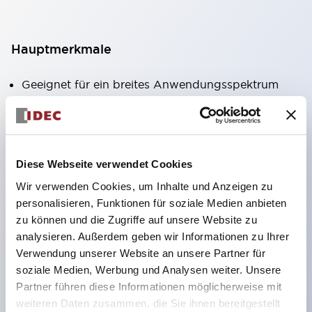
Hauptmerkmale
Geeignet für ein breites Anwendungsspektrum
von der Konsumelektronik bis zum FA-Bereich
LED-Beleuchtungseinheit mit integriertem
strombegrenzendem Widerstand und Diode im
Diese Webseite verwendet Cookies
LED-Lampenkörper
Wir verwenden Cookies, um Inhalte und Anzeigen zu
Schutzarten IP40 und IP65 vollständig verfügbar
personalisieren, Funktionen für soziale Medien anbieten
(IEC 60529)
zu können und die Zugriffe auf unsere Website zu
UL- und CSA-zertifiziert. Entspricht EN (Europa)
analysieren. Außerdem geben wir Informationen zu Ihrer
Normen. CCC-zertifiziert (außer Anzeigeleuchten).
Verwendung unserer Website an unsere Partner für
soziale Medien, Werbung und Analysen weiter. Unsere
Mit speziellem Zubehör leicht auf Φ22 Flash-
Partner führen diese Informationen möglicherweise mit
Silhouette umstellbar
weiteren Daten zusammen, die Sie ihnen bereitgestellt