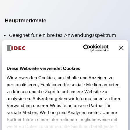
Hauptmerkmale
Geeignet für ein breites Anwendungsspektrum
von der Konsumelektronik bis zum FA-Bereich
LED-Beleuchtungseinheit mit integriertem
strombegrenzendem Widerstand und Diode im
Diese Webseite verwendet Cookies
LED-Lampenkörper
Wir verwenden Cookies, um Inhalte und Anzeigen zu
Schutzarten IP40 und IP65 vollständig verfügbar
personalisieren, Funktionen für soziale Medien anbieten
(IEC 60529)
zu können und die Zugriffe auf unsere Website zu
UL- und CSA-zertifiziert. Entspricht EN (Europa)
analysieren. Außerdem geben wir Informationen zu Ihrer
Normen. CCC-zertifiziert (außer Anzeigeleuchten).
Verwendung unserer Website an unsere Partner für
soziale Medien, Werbung und Analysen weiter. Unsere
Mit speziellem Zubehör leicht auf Φ22 Flash-
Partner führen diese Informationen möglicherweise mit
Silhouette umstellbar
weiteren Daten zusammen, die Sie ihnen bereitgestellt