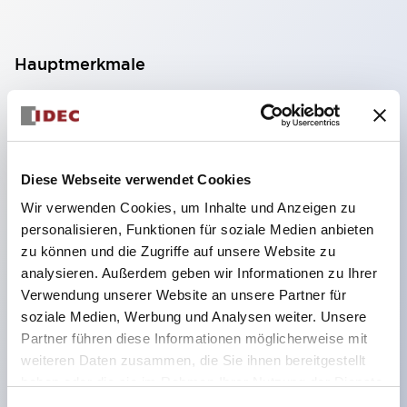
Hauptmerkmale
Geeignet für ein breites Anwendungsspektrum
von der Konsumelektronik bis zum FA-Bereich
LED-Beleuchtungseinheit mit integriertem
Diese Webseite verwendet Cookies
strombegrenzendem Widerstand und Diode im
Wir verwenden Cookies, um Inhalte und Anzeigen zu
LED-Lampenkörper
personalisieren, Funktionen für soziale Medien anbieten
Schutzarten IP40 und IP65 vollständig verfügbar
zu können und die Zugriffe auf unsere Website zu
(IEC 60529)
analysieren. Außerdem geben wir Informationen zu Ihrer
Verwendung unserer Website an unsere Partner für
UL- und CSA-zertifiziert. Entspricht EN (Europa)
soziale Medien, Werbung und Analysen weiter. Unsere
Normen. CCC-zertifiziert (außer Anzeigeleuchten).
Partner führen diese Informationen möglicherweise mit
Mit speziellem Zubehör leicht auf Φ22 Flash-
weiteren Daten zusammen, die Sie ihnen bereitgestellt
Silhouette umstellbar
haben oder die sie im Rahmen Ihrer Nutzung der Dienste
gesammelt haben.