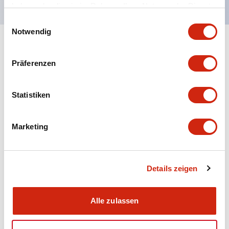
haben oder die sie im Rahmen Ihrer Nutzung der Dienste
gesammelt haben.
Einwilligungsauswahl
Notwendig
+
Spezifikationen
Alle erweitern
Präferenzen
Aesthetic Specifications
Statistiken
Electrical Specifications (rated illuminated
portion)
Marketing
Environmental Specifications
Mechanical Specifications
Details zeigen
Mounting and Installation Specifications
Alle zulassen