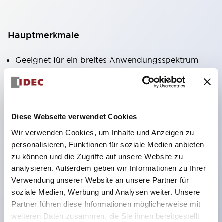
Hauptmerkmale
Geeignet für ein breites Anwendungsspektrum
von der Konsumelektronik bis zum FA-Bereich
LED-Beleuchtungseinheit mit integriertem
strombegrenzendem Widerstand und Diode im
Diese Webseite verwendet Cookies
LED-Lampenkörper
Wir verwenden Cookies, um Inhalte und Anzeigen zu
Schutzarten IP40 und IP65 vollständig verfügbar
personalisieren, Funktionen für soziale Medien anbieten
(IEC 60529)
zu können und die Zugriffe auf unsere Website zu
UL- und CSA-zertifiziert. Entspricht EN (Europa)
analysieren. Außerdem geben wir Informationen zu Ihrer
Normen. CCC-zertifiziert (außer Anzeigeleuchten).
Verwendung unserer Website an unsere Partner für
soziale Medien, Werbung und Analysen weiter. Unsere
Mit speziellem Zubehör leicht auf Φ22 Flash-
Partner führen diese Informationen möglicherweise mit
Silhouette umstellbar
weiteren Daten zusammen, die Sie ihnen bereitgestellt