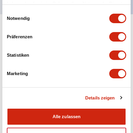
haben oder die sie im Rahmen Ihrer Nutzung der Dienste
gesammelt haben.
Einwilligungsauswahl
Notwendig
+
Spezifikationen
Alle erweitern
Präferenzen
Aesthetic Specifications
Statistiken
Electrical Specifications (rated illuminated
portion)
Marketing
Environmental Specifications
Mechanical Specifications
Details zeigen
Mounting and Installation Specifications
Alle zulassen