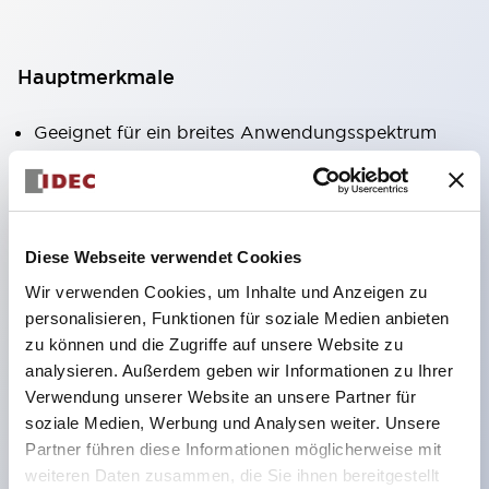
Hauptmerkmale
Geeignet für ein breites Anwendungsspektrum
von der Konsumelektronik bis zum FA-Bereich
LED-Beleuchtungseinheit mit integriertem
strombegrenzendem Widerstand und Diode im
Diese Webseite verwendet Cookies
LED-Lampenkörper
Wir verwenden Cookies, um Inhalte und Anzeigen zu
Schutzarten IP40 und IP65 vollständig verfügbar
personalisieren, Funktionen für soziale Medien anbieten
(IEC 60529)
zu können und die Zugriffe auf unsere Website zu
UL- und CSA-zertifiziert. Entspricht EN (Europa)
analysieren. Außerdem geben wir Informationen zu Ihrer
Normen. CCC-zertifiziert (außer Anzeigeleuchten).
Verwendung unserer Website an unsere Partner für
soziale Medien, Werbung und Analysen weiter. Unsere
Mit speziellem Zubehör leicht auf Φ22 Flash-
Partner führen diese Informationen möglicherweise mit
Silhouette umstellbar
weiteren Daten zusammen, die Sie ihnen bereitgestellt